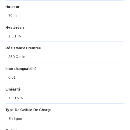
Hauteur
70 mm
Hystérésis
± 0,1 %
Résistance D'entrée
350 Ω min
Interchangeabilité
0.01
Linéarité
± 0,15 %
Type De Cellule De Charge
En ligne