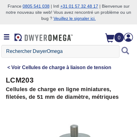
France
0805 541 038
| Intl
+31 01 57 32 48 17
| Bienvenue sur
notre nouveau site web! Vous avez rencontré un problème ou un
Passer à la recherche
Passer au contenu principal
Passer à la navigation
bug ?
Veuillez le signaler ici.
0
Rechercher
DwyerOmega
Voir
Cellules de charge à liaison de tension
LCM203
Cellules de charge en ligne miniatures,
filetées, de 51 mm de diamètre, métriques