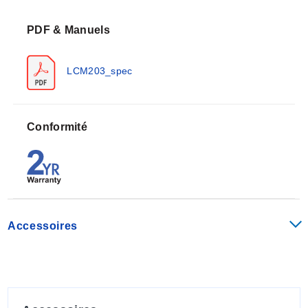
La LCM203 est également disponible en
PDF & Manuels
configurations standard, avec des échelles de 0-25
à 0-10 000 lb et des filetages standard. Veuillez
LCM203_spec
consulter la page
LC203
pour plus de détails, ou
contacter notre service Pression pour plus
d'informations.
Conformité
Accessoires