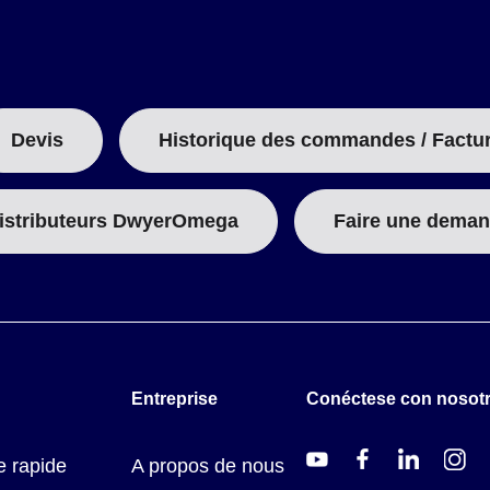
:
Devis
Historique des commandes / Factu
istributeurs DwyerOmega
Faire une deman
Entreprise
Conéctese con nosot
 rapide
A propos de nous