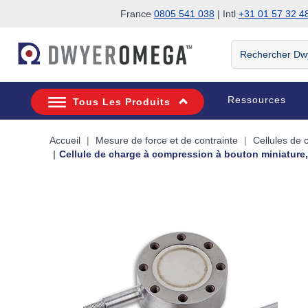
France
0805 541 038
| Intl
+31 01 57 32 4
Passer à la recherche
Passer au contenu principal
Passer à la navigation
Rechercher
DwyerOmega
Ressources
Tous Les Produits
Accueil
Mesure de force et de contrainte
Cellules de 
Cellule de charge à compression à bouton miniature