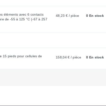
R
es éléments avec 6 contacts 
48,23 € / pièce
0 En stock
re de -55 à 125 °C (-67 à 257 
E
N
T
e 15 pieds pour cellules de 
158,04 € / pièce
0 En stock
T
A
B