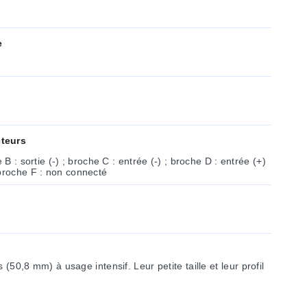
e
teurs
 B : sortie (-) ; broche C : entrée (-) ; broche D : entrée (+)
 broche F : non connecté
8 mm) à usage intensif. Leur petite taille et leur profil