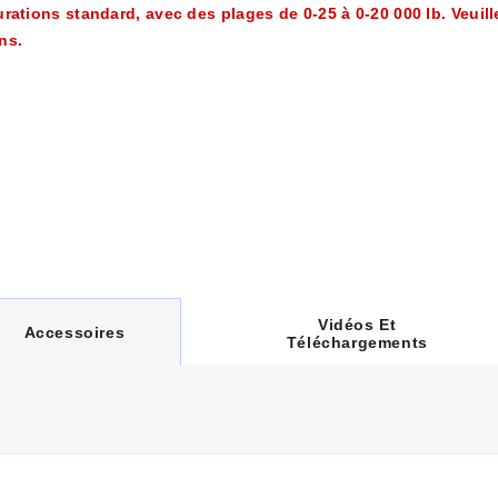
tions standard, avec des plages de 0-25 à 0-20 000 lb. Veuill
ns.
Vidéos Et
C
Accessoires
Téléchargements
U
R