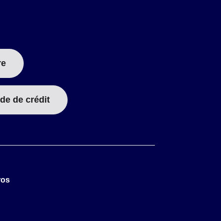
re
de de crédit
ros