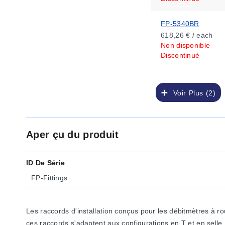
FP-5340BR
618,26 € / each
Non disponible
Discontinué
Voir Plus (2)
Aper çu du produit
ID De Série
FP-Fittings
Les raccords d'installation conçus pour les débitmètres à
ces raccords s'adaptent aux configurations en T et en sel