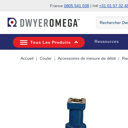
France
0805 541 038
| Intl
+31 01 57 32 4
Passer à la recherche
Passer au contenu principal
Passer à la navigation
Rechercher
DwyerOmega
Ressources
Tous Les Produits
Accueil
Couler
Accessoires de mesure de débit
Rac