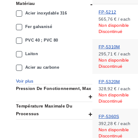
Matériau
FP-5212
Acier inoxydable 316
565,76 € / each
Non disponible
Fer galvanisé
Discontinué
PVC 40 ; PVC 80
FP-5310M
Laiton
295,71 € / each
Non disponible
Discontinué
Acier au carbone
Voir plus
FP-5320M
Pression De Fonctionnement, Max
328,92 € / each
Non disponible
Discontinué
Température Maximale Du
Processus
FP-5360S
392,28 € / each
Non disponible
Discontinué