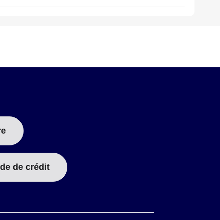
re
de de crédit