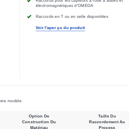
Raccords pour les capteurs à roue à aubes et
électromagnétiques d'OMEGA
Raccords en T ou en selle disponibles
Voir l'aper çu du produit
votre modèle.
Option De
Taille Du
Construction Du
Raccordement Au
Matériau
Process