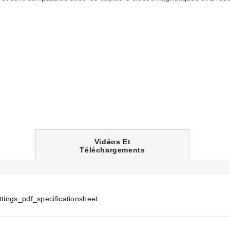
C
Vidéos Et
U
Téléchargements
R
R
E
N
T
ttings_pdf_specificationsheet
T
A
B
: