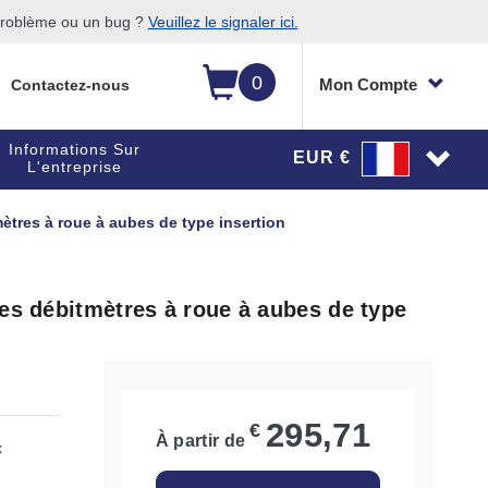
 problème ou un bug ?
Veuillez le signaler ici.
0
Mon Compte
Contactez-nous
Informations Sur
EUR €
L'entreprise
ètres à roue à aubes de type insertion
es débitmètres à roue à aubes de type
295,71
€
À partir de
x