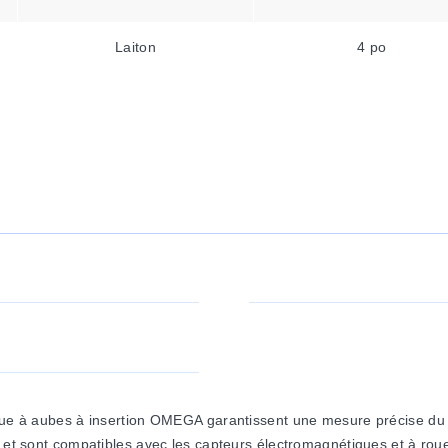
Laiton
4 po
 roue à aubes à insertion OMEGA garantissent une mesure précise d
le, et sont compatibles avec les capteurs électromagnétiques et à 