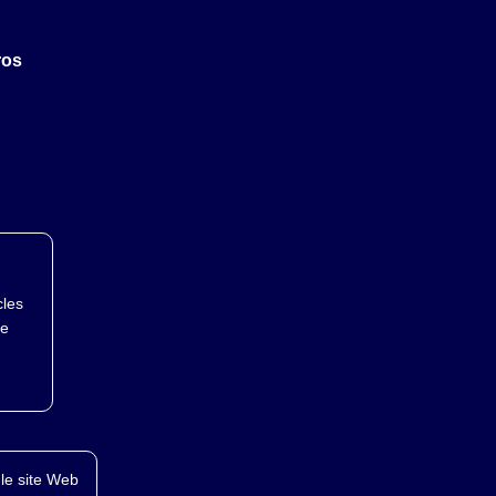
ros
cles
te
le site Web