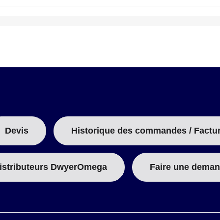
Devis
Historique des commandes / Factu
istributeurs DwyerOmega
Faire une deman