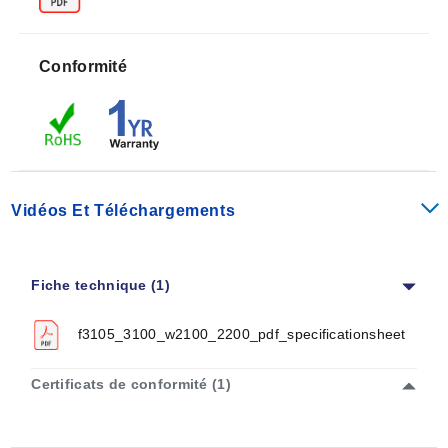
fin et plat, les capteurs OMEGAFILM élargissent
considérablement le champ d'application des RTD. Les
éléments RTD de la série W sont des films minces
Conformité
encapsulés dans un boîtier cylindrique en céramique.
Les éléments RTD cylindriques simples de la série W
(tels que le W2103) se prêtent à l'encapsulation dans
des tubes de protection de faible diamètre extérieur ou
dans des trous peu profonds percés dans un boîtier
métallique. Les éléments RTD doubles de la série W
Vidéos Et Téléchargements
(tels que le W2202) se composent de deux éléments
RTD à couche mince à deux fils séparés dans un
boîtier cylindrique en céramique à quatre fils. Les
Fiche technique (1)
éléments RTD à film mince à 2 fils de la série F (tels
que le F3101) sont montés sur une base céramique
f3105_3100_w2100_2200_pdf_specificationsheet
plate. Ils peuvent être collés, cimentés ou encastrés.
Pour obtenir des mesures représentatives précises, il
Certificats de conformité (1)
est important d'assurer un bon contact thermique entre
la surface et l'élément. Pour les installations
temporaires, il est possible d'utiliser un composé