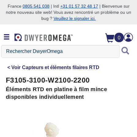
France
0805 541 038
| Intl
+31 01 57 32 48 17
| Bienvenue sur
notre nouveau site web! Vous avez rencontré un problème ou un
Passer à la recherche
Passer au contenu principal
Passer à la navigation
bug ?
Veuillez le signaler ici.
0
Rechercher
DwyerOmega
Voir
Capteurs et éléments filaires RTD
F3105-3100-W2100-2200
Éléments RTD en platine à film mince
disponibles individuellement