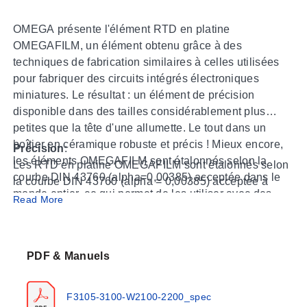
OMEGA présente l'élément RTD en platine
OMEGAFILM, un élément obtenu grâce à des
techniques de fabrication similaires à celles utilisées
pour fabriquer des circuits intégrés électroniques
miniatures. Le résultat : un élément de précision
disponible dans des tailles considérablement plus
petites que la tête d'une allumette. Le tout dans un
boîtier en céramique robuste et précis ! Mieux encore,
Précision
:
les éléments OMEGAFILM sont étalonnés selon la
Les RTD en platine OMEGAFILM sont étalonnés selon
courbe DIN 43760 (alpha=0,00385) acceptée dans le
la courbe DIN 43760 (alpha = 0,00385) acceptée à
monde entier, ce qui permet de les utiliser avec des
l'échelle internationale et respectent la tolérance
Read More
instruments standard disponibles chez OMEGA et
standard DIN de 0,1 %. Lorsque vous utilisez ces
d'autres fabricants, tant aux États-Unis qu'à l'étranger.
tableaux, veuillez noter que les plages de
fonctionnement spécifiques des éléments varient et
PDF & Manuels
sont indiquées sur leurs pages de spécifications.
Applications
: Grâce à leur petite taille et à leur boîtier
F3105-3100-W2100-2200_spec