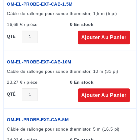
OM-EL-PROBE-EXT-CAB-1.5M
recharge en dehors de cette plage de température. Les
Câble de rallonge pour sonde thermistor, 1,5 m (5 pi)
lectures de l'enregistreur de données peuvent être
inexactes pendant la recharge de la batterie.
16,68 € / pièce
0 En stock
QTÉ
Avec la série OM-EL-WIFI, le logiciel installé sur le PC
Ajouter Au Panier
permet la configuration, l'enregistrement et la
consultation des données. Les fonctions de
configuration comprennent le nom de l'enregistreur de
OM-EL-PROBE-EXT-CAB-10M
données, °C/°F, la fréquence d'échantillonnage et les
Câble de rallonge pour sonde thermistor, 10 m (33 pi)
alarmes haute/basse. Une fois configurées, les
données historiques peuvent être consultées à l'aide
23,27 € / pièce
0 En stock
de l'outil graphique ou exportées vers Excel. Ce
QTÉ
Ajouter Au Panier
logiciel est disponible gratuitement auprès d'OMEGA.
Les enregistreurs de température sans fil OM-EL-WIFI-
TP (monocanal) et OM-EL-WIFI-DTP-PLUS (double
canal) sont approvisionnés avec des sondes de
OM-EL-PROBE-EXT-CAB-5M
température à thermistance amovibles. La sonde peut
Câble de rallonge pour sonde thermistor, 5 m (16,5 pi)
être fixée à un mur ou à toute autre surface plane à
24,23 € / pièce
0 En stock