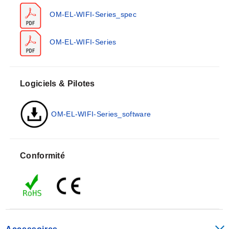
enregistreurs de température sans fil à entrée
OM-EL-WIFI-Series_spec
thermocouple OM-EL-WIFI-TC (monocanal) et OM-EL-
WIFI-DTC (double canal) acceptent les thermocouples
de type J, K, T ou N. Les données sont transmises sans
OM-EL-WIFI-Series
fil via un réseau WiFi à un PC et visualisées à l'aide
d'un logiciel gratuit.
Logiciels & Pilotes
Pendant la configuration, l'enregistreur de données
recherche un réseau sans fil existant lorsqu'il est
OM-EL-WIFI-Series_software
physiquement connecté au PC. Il peut ensuite être
placé n'importe où à l'intérieur de l'échelle du réseau.
Si l'enregistreur de données perd temporairement la
connexion au réseau, il enregistre les mesures jusqu'à
Conformité
ce qu'il puisse à nouveau communiquer avec
l'application PC (max. 60 jours à un intervalle
d'échantillonnage de 10 secondes pour OM-EL-WIFI-
TH) (max. 120 jours à un intervalle simple de 10
secondes pour OM-EL-WIFI-TP, OM-EL-WIFI-T et OM-
EL-WIFI-TC (max. 30 jours à un intervalle