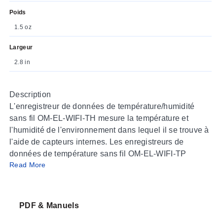
Poids
1.5 oz
Largeur
2.8 in
Description
L'enregistreur de données de température/humidité
sans fil OM-EL-WIFI-TH mesure la température et
l'humidité de l'environnement dans lequel il se trouve à
l'aide de capteurs internes. Les enregistreurs de
données de température sans fil OM-EL-WIFI-TP
Read More
(monocanal) et OM-EL-WIFI-DTP-PLUS (double canal)
mesurent la température à l'aide des sondes de
température à thermistance amovibles fournies.
L'enregistreur de température sans fil OM-EL-WIFI-T
PDF & Manuels
mesure la température à l'aide d'un capteur interne. Les