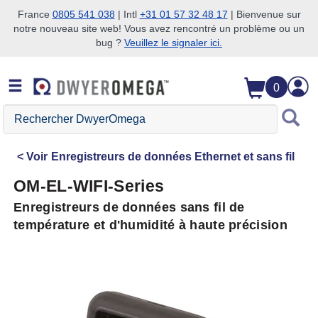
France
0805 541 038
| Intl
+31 01 57 32 48 17
| Bienvenue sur
notre nouveau site web! Vous avez rencontré un problème ou un
Passer à la recherche
Passer au contenu principal
Passer à la navigation
bug ?
Veuillez le signaler ici.
0
Rechercher
DwyerOmega
Voir
Enregistreurs de données Ethernet et sans fil
OM-EL-WIFI-Series
Enregistreurs de données sans fil de
température et d'humidité à haute précision