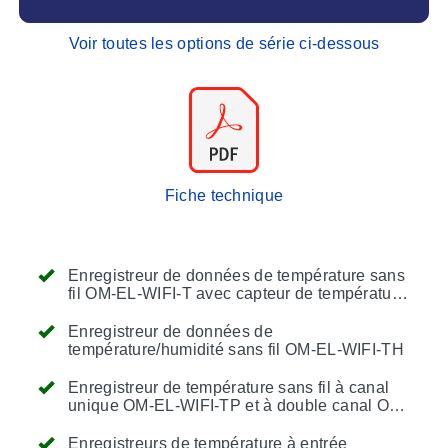
Voir toutes les options de série ci-dessous
Fiche technique
Enregistreur de données de température sans
fil OM-EL-WIFI-T avec capteur de température
interne
Enregistreur de données de
température/humidité sans fil OM-EL-WIFI-TH
Enregistreur de température sans fil à canal
unique OM-EL-WIFI-TP et à double canal OM-
EL-WIFI-DTP-PLUS avec sondes
thermistances amovibles
Enregistreurs de température à entrée