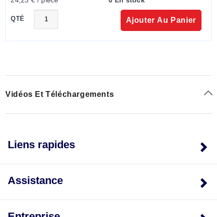
l'aide du montage fourni (la sonde s'enclenche dans le
montage).
QTÉ
Ajouter Au Panier
Vidéos Et Téléchargements
Liens rapides
Assistance
Entreprise