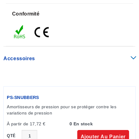
7/16-20 sont disponibles pour les applications
industrielles et hydrauliques.
Conformité
Consultez le service commercial pour connaître les
unités disponibles avec une construction en Inconel.
Accessoires
PS-SNUBBERS
Amortisseurs de pression pour se protéger contre les 
variations de pression
À partir de 17,72 €
0 En stock
QTÉ
Ajouter Au Panier