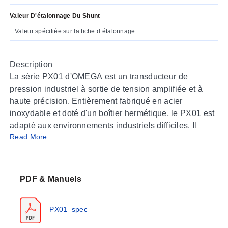
Valeur D'étalonnage Du Shunt
Valeur spécifiée sur la fiche d’étalonnage
Description
La série PX01 d'OMEGA est un transducteur de
pression industriel à sortie de tension amplifiée et à
haute précision. Entièrement fabriqué en acier
inoxydable et doté d'un boîtier hermétique, le PX01 est
adapté aux environnements industriels difficiles. Il
Read More
s'agit d'un véritable appareil industriel de haute
précision. Grâce à sa large plage de compensation de
température de 16 à 71 °C (60-160 °F) et à son
excellente compensation de température, ce
PDF & Manuels
transducteur est très stable malgré les fluctuations de
température. Le PX01 est disponible en modèles
PX01_spec
manométriques, absolus ou scellés, ainsi qu'en plages
PSI ou métriques. Des raccords à joint torique NPT et