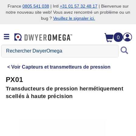
France
0805 541 038
| Intl
+31 01 57 32 48 17
| Bienvenue sur
notre nouveau site web! Vous avez rencontré un problème ou un
Passer à la recherche
Passer au contenu principal
Passer à la navigation
bug ?
Veuillez le signaler ici.
0
Rechercher
DwyerOmega
Voir
Capteurs et transmetteurs de pression
PX01
Transducteurs de pression hermétiquement
scellés à haute précision