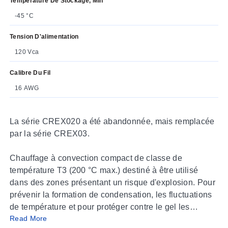
Température De Stockage, Min
-45 °C
Tension D'alimentation
120 Vca
Calibre Du Fil
16 AWG
La série CREX020 a été abandonnée, mais remplacée
par la série CREX03.
Chauffage à convection compact de classe de
température T3 (200 °C max.) destiné à être utilisé
dans des zones présentant un risque d'explosion. Pour
prévenir la formation de condensation, les fluctuations
de température et pour protéger contre le gel les
Read More
boîtiers de transmetteurs, les armoires électriques, les