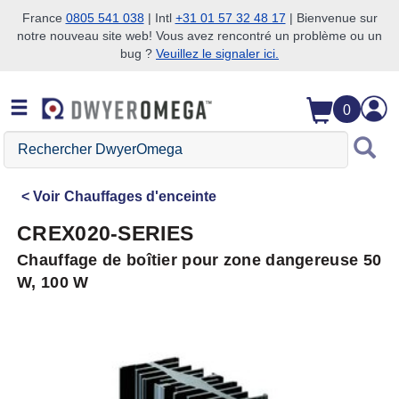
France
0805 541 038
| Intl
+31 01 57 32 48 17
| Bienvenue sur
notre nouveau site web! Vous avez rencontré un problème ou un
Passer à la recherche
Passer au contenu principal
Passer à la navigation
bug ?
Veuillez le signaler ici.
0
Rechercher
DwyerOmega
Voir
Chauffages d'enceinte
CREX020-SERIES
Chauffage de boîtier pour zone dangereuse 50
W, 100 W