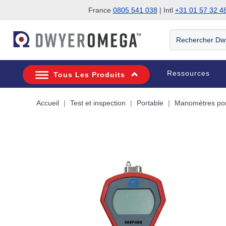
France
0805 541 038
| Intl
+31 01 57 32 4
Passer à la recherche
Passer au contenu principal
Passer à la navigation
Rechercher
DwyerOmega
Ressources
Tous Les Produits
Accueil
Test et inspection
Portable
Manomètres port