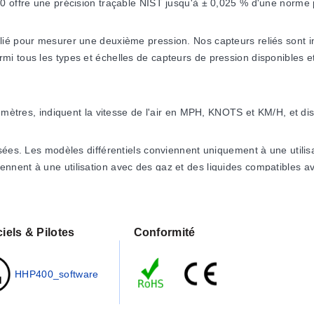
0 offre une précision traçable NIST jusqu'à ± 0,025 % d'une norme 
é pour mesurer une deuxième pression. Nos capteurs reliés sont int
 tous les types et échelles de capteurs de pression disponibles et 
 mètres, indiquent la vitesse de l'air en MPH, KNOTS et KM/H, et disp
sées. Les modèles différentiels conviennent uniquement à une utilisa
nnent à une utilisation avec des gaz et des liquides compatibles 
mesurer la pression barométrique. Voir " Tous les modèles " pour pl
 pour nos séries HHP360 et HHP352.
iels & Pilotes
Conformité
HHP400_software