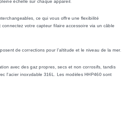
pleine échelle sur chaque appareil.
erchangeables, ce qui vous offre une flexibilité
connectez votre capteur filaire accessoire via un câble
osent de corrections pour l'altitude et le niveau de la mer.
tion avec des gaz propres, secs et non corrosifs, tandis
avec l'acier inoxydable 316L. Les modèles HHP460 sont
us de détails sur la configuration.