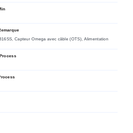
Min
Remarque
316SS, Capteur Omega avec câble (OTS), Alimentation
 Process
Process