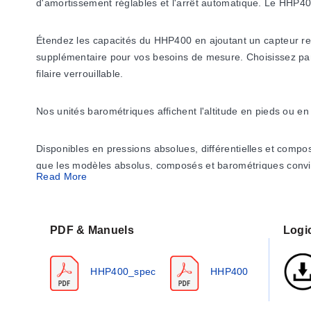
d'amortissement réglables et l'arrêt automatique. Le HHP40
Étendez les capacités du HHP400 en ajoutant un capteur reli
supplémentaire pour vos besoins de mesure. Choisissez parmi
filaire verrouillable.
Nos unités barométriques affichent l'altitude en pieds ou en
Disponibles en pressions absolues, différentielles et compo
que les modèles absolus, composés et barométriques convie
Read More
programmés avec une fonction supplémentaire permettant de 
La série HHP400 est un produit de remplacement amélioré
PDF & Manuels
Logic
HHP400_spec
HHP400