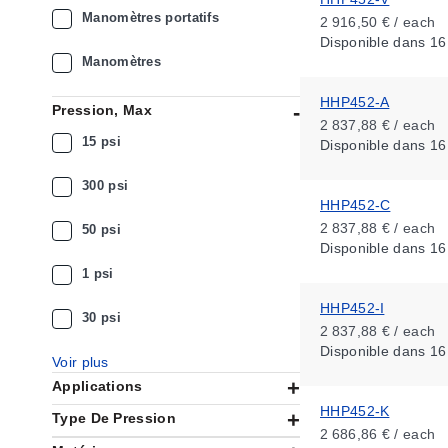
Manomètres portatifs
2 916,50 € / each
Disponible
dans 16
Manomètres
HHP452-A
Pression, Max
2 837,88 € / each
15 psi
Disponible
dans 16
300 psi
HHP452-C
2 837,88 € / each
50 psi
Disponible
dans 16
1 psi
HHP452-I
30 psi
2 837,88 € / each
Disponible
dans 16
Voir plus
Applications
HHP452-K
Type De Pression
2 686,86 € / each