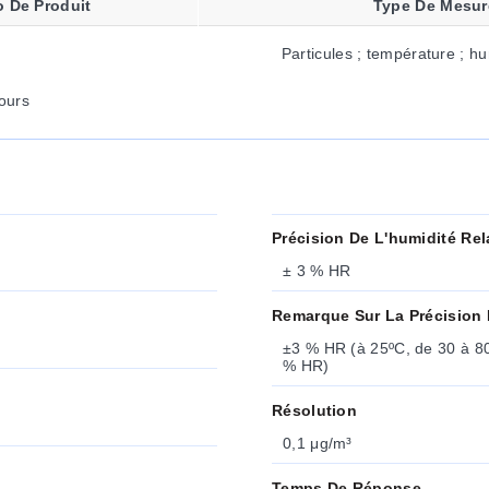
 De Produit
Type De Mesur
Particules ; température ; hu
ours
Précision De L'humidité Rel
± 3 % HR
Remarque Sur La Précision 
±3 % HR (à 25ºC, de 30 à 8
% HR)
Résolution
0,1 μg/m³
Temps De Réponse