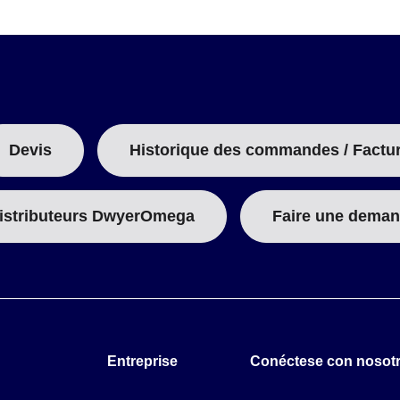
Devis
Historique des commandes / Factu
istributeurs DwyerOmega
Faire une deman
Entreprise
Conéctese con nosot