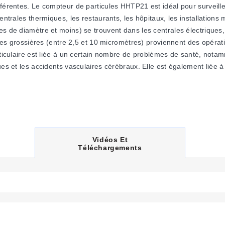
férentes. Le compteur de particules HHTP21 est idéal pour surveiller
entrales thermiques, les restaurants, les hôpitaux, les installations 
es de diamètre et moins) se trouvent dans les centrales électriques
icules grossières (entre 2,5 et 10 micromètres) proviennent des opér
ticulaire est liée à un certain nombre de problèmes de santé, notammen
ques et les accidents vasculaires cérébraux. Elle est également liée
C
Vidéos Et
U
Téléchargements
R
R
E
N
T
T
A
B
: