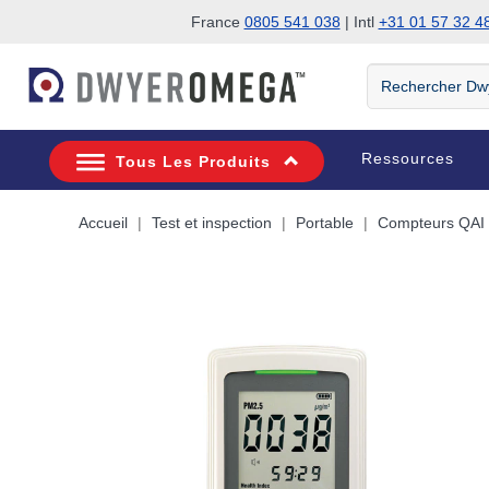
France
0805 541 038
| Intl
+31 01 57 32 4
Passer à la recherche
Passer au contenu principal
Passer à la navigation
Rechercher
DwyerOmega
Ressources
Tous Les Produits
Accueil
Test et inspection
Portable
Compteurs QAI