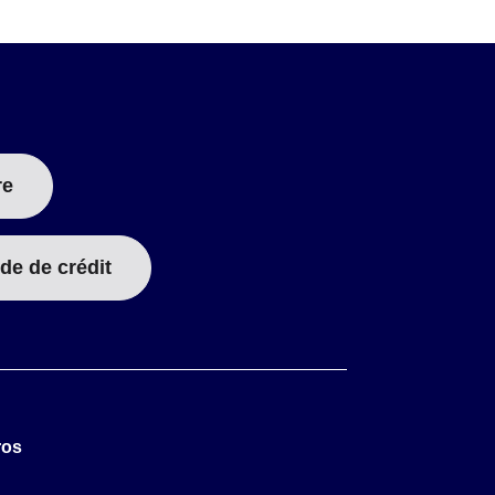
re
de de crédit
ros