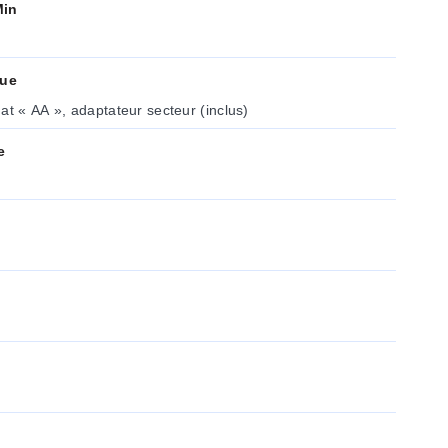
Min
que
at « AA », adaptateur secteur (inclus)
e