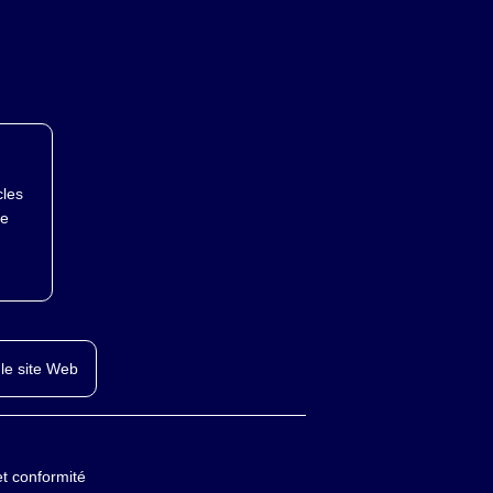
cles
te
le site Web
et conformité