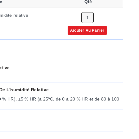
e
Qté
midité relative
Ajouter Au Panier
ative
De L'humidité Relative
0 % HR), ±5 % HR (à 25ºC, de 0 à 20 % HR et de 80 à 100