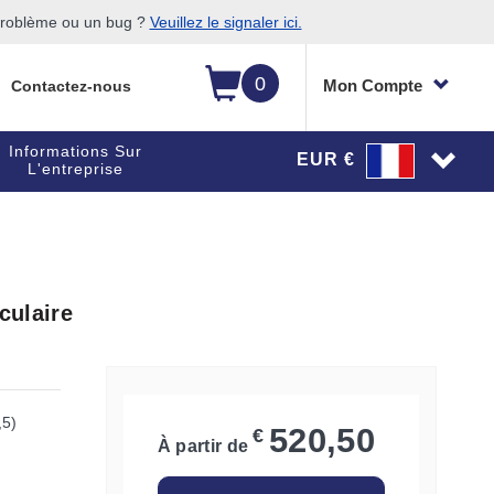
 problème ou un bug ?
Veuillez le signaler ici.
0
Mon Compte
Contactez-nous
Informations Sur
EUR €
L'entreprise
culaire
,5)
520,50
€
À partir de