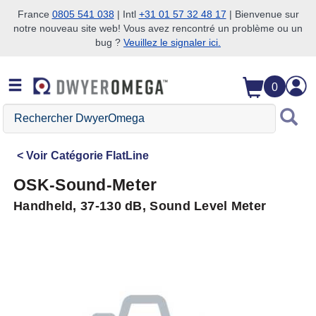
France
0805 541 038
| Intl
+31 01 57 32 48 17
| Bienvenue sur
notre nouveau site web! Vous avez rencontré un problème ou un
Passer à la recherche
Passer au contenu principal
Passer à la navigation
bug ?
Veuillez le signaler ici.
0
Rechercher
DwyerOmega
Voir
Catégorie FlatLine
OSK-Sound-Meter
Handheld, 37-130 dB, Sound Level Meter