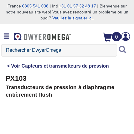
France
0805 541 038
| Intl
+31 01 57 32 48 17
| Bienvenue sur
notre nouveau site web! Vous avez rencontré un problème ou un
Passer à la recherche
Passer au contenu principal
Passer à la navigation
bug ?
Veuillez le signaler ici.
0
Rechercher
DwyerOmega
Voir
Capteurs et transmetteurs de pression
PX103
Transducteurs de pression à diaphragme
entièrement flush