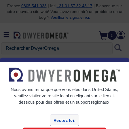
France
0805 541 038
| Intl
+31 01 57 32 48 17
| Bienvenue sur
notre nouveau site web! Vous avez rencontré un problème ou un
Passer à la recherche
Passer au contenu principal
Passer à la navigation
bug ?
Veuillez le signaler ici.
0
Rechercher DwyerOmega
Accueil
Couler
Instruments de mesure de débit
Débitmètres électromagnétiques
Nous avons remarqué que vous êtes dans
United States
,
Grille
Tableau
veuillez visiter votre site local en cliquant sur le lien ci-
dessous pour des offres et un support régionaux.
Trier
Par:
Restez Ici.
Affiner