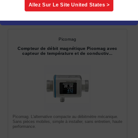
Allez Sur Le Site
United States
>
Débitmètres
électromagnétiques
Picomag
Compteur de débit magnétique Picomag avec
capteur de température et de conductiv...
Picomag. L'alternative compacte au débitmètre mécanique.
Sans pièces mobiles, simple à installer, sans entretien, haute
performance.