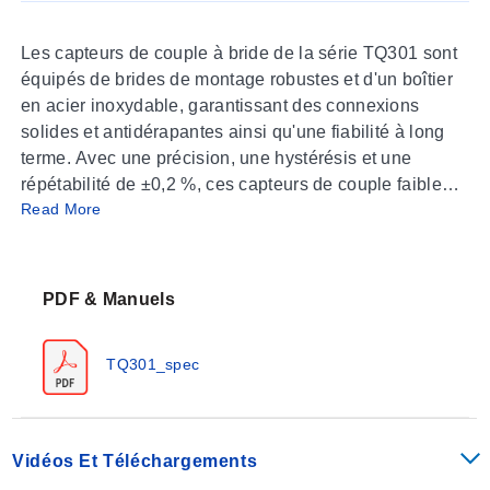
Les capteurs de couple à bride de la série TQ301 sont
équipés de brides de montage robustes et d'un boîtier
en acier inoxydable, garantissant des connexions
solides et antidérapantes ainsi qu'une fiabilité à long
terme. Avec une précision, une hystérésis et une
répétabilité de ±0,2 %, ces capteurs de couple faible
Read More
sont conçus pour les environnements industriels
exigeants.
PDF & Manuels
TQ301_spec
Vidéos Et Téléchargements