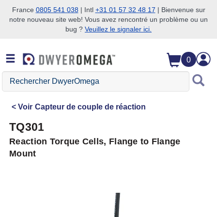
France
0805 541 038
| Intl
+31 01 57 32 48 17
| Bienvenue sur
notre nouveau site web! Vous avez rencontré un problème ou un
Passer à la recherche
Passer au contenu principal
Passer à la navigation
bug ?
Veuillez le signaler ici.
0
Rechercher
DwyerOmega
Voir
Capteur de couple de réaction
TQ301
Reaction Torque Cells, Flange to Flange
Mount