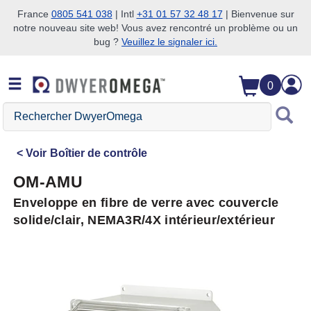
France
0805 541 038
| Intl
+31 01 57 32 48 17
| Bienvenue sur
notre nouveau site web! Vous avez rencontré un problème ou un
Passer à la recherche
Passer au contenu principal
Passer à la navigation
bug ?
Veuillez le signaler ici.
0
Rechercher
DwyerOmega
Voir
Boîtier de contrôle
OM-AMU
Enveloppe en fibre de verre avec couvercle
solide/clair, NEMA3R/4X intérieur/extérieur