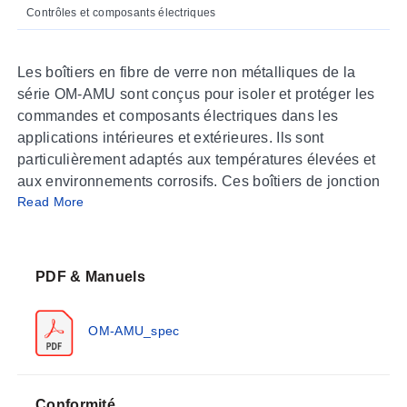
Contrôles et composants électriques
Les boîtiers en fibre de verre non métalliques de la
série OM-AMU sont conçus pour isoler et protéger les
commandes et composants électriques dans les
applications intérieures et extérieures. Ils sont
particulièrement adaptés aux températures élevées et
aux environnements corrosifs. Ces boîtiers de jonction
Read More
en fibre de verre NEMA 3R et NEMA 4X (IP66) de taille
JIC sont dotés de couvercles surélevés avec diverses
options de verrouillage qui vous permettent d'offrir le
niveau de sécurité ou la facilité d'accès nécessaire
PDF & Manuels
pour chaque application. Les boîtiers électriques de la
série OM-AMU sont équipés de charnières moulées
OM-AMU_spec
avec des axes de charnière amovibles en acier
inoxydable.
Construction
Conformité