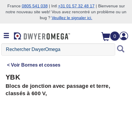
France
0805 541 038
| Intl
+31 01 57 32 48 17
| Bienvenue sur
notre nouveau site web! Vous avez rencontré un problème ou un
Passer à la recherche
Passer au contenu principal
Passer à la navigation
bug ?
Veuillez le signaler ici.
0
Rechercher
DwyerOmega
Voir
Bornes et cosses
YBK
Blocs de jonction avec passage et terre,
classés à 600 V,