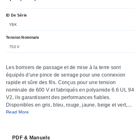
ID De Série
YBK
Tension Nominale
750 V
Les borniers de passage et de mise à la terre sont
équipés d'une pince de serrage pour une connexion
rapide et sûre des fils. Conçus pour une tension
nominale de 600 V et fabriqués en polyamide 6.6 UL 94
V2, ils garantissent des performances fiables.
Disponibles en gris, bleu, rouge, jaune, beige et vert,
Read More
avec une gamme complète d'accessoires comprenant
des plaques d'extrémité, des connecteurs croisés et
des étiquettes de marquage. Idéaux pour le montage
sur rail DIN dans les applications électriques.
PDF & Manuels