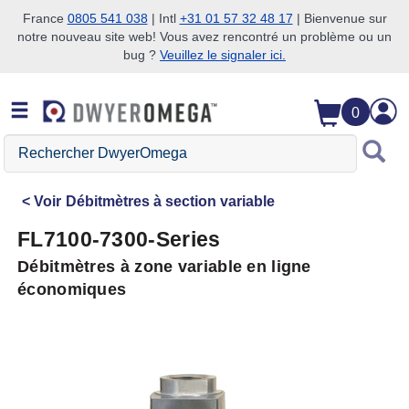
France
0805 541 038
| Intl
+31 01 57 32 48 17
| Bienvenue sur
notre nouveau site web! Vous avez rencontré un problème ou un
Passer à la recherche
Passer au contenu principal
Passer à la navigation
bug ?
Veuillez le signaler ici.
0
Rechercher
DwyerOmega
Voir
Débitmètres à section variable
FL7100-7300-Series
Débitmètres à zone variable en ligne
économiques