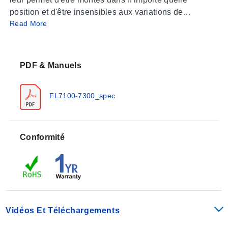
position et d'être insensibles aux variations de
Read More
viscosité. Les débitmètres FL-7000 peuvent être utilisés
dans des environnements difficiles, jusqu'à 3500 psig
et 116 °C (240 °F).
PDF & Manuels
FL7100-7300_spec
Conformité
Vidéos Et Téléchargements