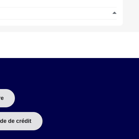
re
de de crédit