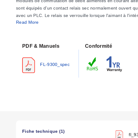
modules de commutation de débit alimentés en courant altern
sont équipés d'un contact relais sec normalement ouvert qui 
avec un PLC. Le relais se verrouille lorsque l'aimant à l'in
Read More
l'alimentation soit coupée. Le point de consigne est régla
dans un boîtier en polypropylène scellé. Le module à interru
l'intérieur du débitmètre s'approche du module, l'interrupte
fournissant des points de consigne de débit faible et de débi
PDF & Manuels
Conformité
FL-9300_spec
Fiche technique (1)
fl_9