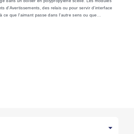
logé dans un boîtier en polypropylène scellé. Les modules
s d'Avertissements, des relais ou pour servir d'interface
u'à ce que l'aimant passe dans l'autre sens ou que
0-RA/RB/RC Les modules à interrupteur à lames sont logés
entées en courant alternatif et continu. Lorsque l'aimant à
00 % de la pleine échelle. Deux interrupteurs à lames