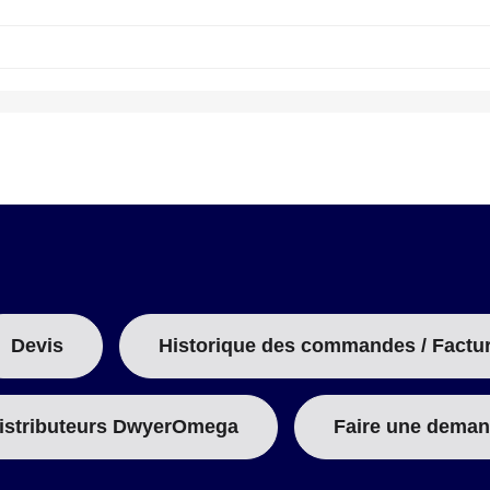
A
B
:
Devis
Historique des commandes / Factu
istributeurs DwyerOmega
Faire une deman