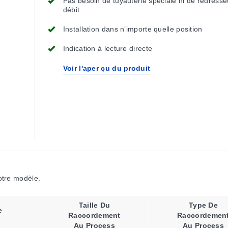
Pas besoin de tuyauterie spéciale ni de redresse
débit
Installation dans n’importe quelle position
Indication à lecture directe
Voir l'aper çu du produit
votre modèle.
Taille Du
Type De
e
Raccordement
Raccordemen
Au Process
Au Process