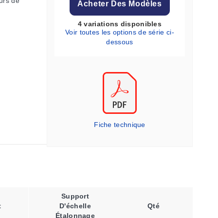
urs de
Acheter Des Modèles
4 variations disponibles
Voir toutes les options de série ci-
dessous
Fiche technique
Support
Débit
t
D'échelle
Qté
D'eau
Étalonnage
Maximal