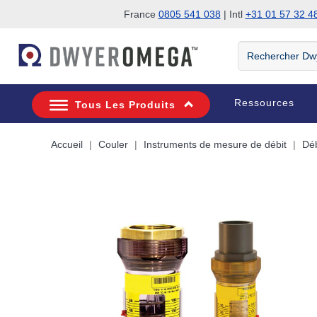
France
0805 541 038
| Intl
+31 01 57 32 4
Passer à la recherche
Passer au contenu principal
Passer à la navigation
Rechercher
DwyerOmega
Ressources
Tous Les Produits
Accueil
Couler
Instruments de mesure de débit
Déb