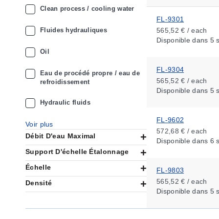
Clean process / cooling water
FL-9301
Fluides hydrauliques
565,52 € / each
Disponible
dans 5 
Oil
FL-9304
Eau de procédé propre / eau de
565,52 € / each
refroidissement
Disponible
dans 5 
Hydraulic fluids
FL-9602
Voir plus
572,68 € / each
Débit D'eau Maximal
Disponible
dans 6 
Support D'échelle Étalonnage
Échelle
FL-9803
565,52 € / each
Densité
Disponible
dans 5 