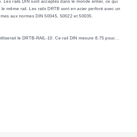
. Les rails DIN sont acceptés dans le monde entier, ce qui
le même rail. Les rails DRTB sont en acier perforé avec un
nformes aux normes DIN 50045, 50022 et 50035.
tiliserait le DRTB-RAIL-10. Ce rail DIN mesure 8,75 pouces
rts inclinés inclinent les rails DIN à 45° pour améliorer la