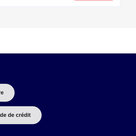
re
de de crédit