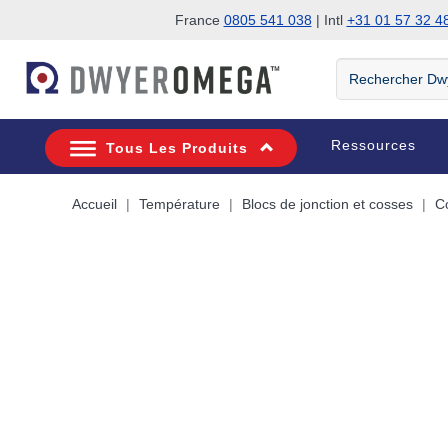
France
0805 541 038
| Intl
+31 01 57 32 4
Passer à la recherche
Passer au contenu principal
Passer à la navigation
Rechercher
DwyerOmega
Ressources
Tous Les Produits
Accueil
Température
Blocs de jonction et cosses
C