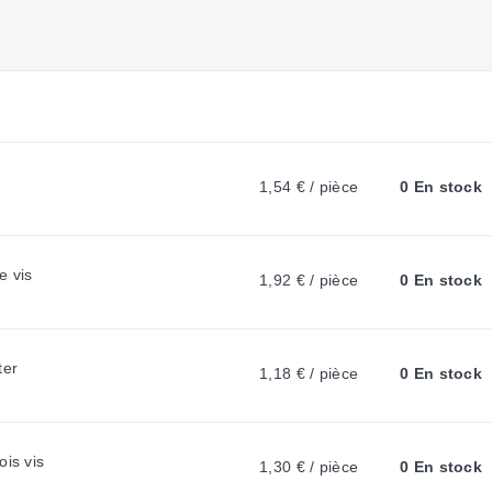
U
R
R
1,54 € / pièce
0 En stock
E
e vis
N
1,92 € / pièce
0 En stock
T
ter
1,18 € / pièce
0 En stock
T
ois vis
1,30 € / pièce
0 En stock
A