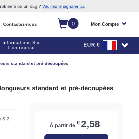
 problème ou un bug ?
Veuillez le signaler ici.
0
Mon Compte
Contactez-nous
Informations Sur
EUR €
L'entreprise
ueurs standard et pré-découpées
 longueurs standard et pré-découpées
e & 2
2,58
€
À partir de