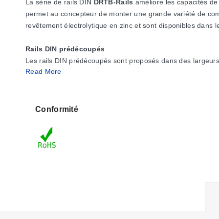
La série de rails DIN
DRTB-Rails
améliore les capacités de 
permet au concepteur de monter une grande variété de compo
revêtement électrolytique en zinc et sont disponibles dan
Rails DIN prédécoupés
Les rails DIN prédécoupés sont proposés dans des largeurs
Read More
de large, soit un peu moins que le sous-panneau de 8,88 p
Supports
Les supports surélèvent les rails DIN par rapport au sous-pa
Conformité
visibilité. Les supports droits sont disponibles en trois hau