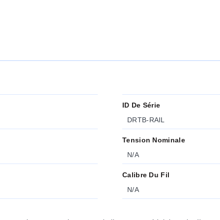
ID De Série
DRTB-RAIL
Tension Nominale
N/A
Calibre Du Fil
N/A