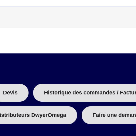
B
:
Devis
Historique des commandes / Factu
istributeurs DwyerOmega
Faire une deman