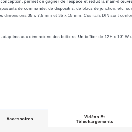
conception, permet de gagner de l'espace et réduit la main-d'œuvre
sants de commande, de dispositifs, de blocs de jonction, etc. sur 
s les dimensions 35 x 7,5 mm et 35 x 15 mm. Ces rails DIN sont co
 adaptées aux dimensions des boîtiers. Un boîtier de 12H x 10” W u
ouces de large.
nneau afin de faciliter l'accès au câblage des composants. Les suppo
teurs pour un positionnement optimal des rails.
Vidéos Et
C
Accessoires
Téléchargements