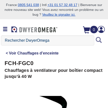
France
0805 541 038
| Intl
+31 01 57 32 48 17
| Bienvenue sur
notre nouveau site web! Vous avez rencontré un problème ou un
Passer à la recherche
Passer au contenu principal
Passer à la navigation
bug ?
Veuillez le signaler ici.
0
Rechercher
DwyerOmega
Voir
Chauffages d'enceinte
FCH-FGC0
Chauffages à ventilateur pour boîtier compact
jusqu’à 40 W