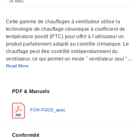
16 AWG
Cette gamme de chauffages à ventilateur utilise la
technologie de chauffage céramique à coefficient de
température positif (PTC) pour offrir à l'utilisateur un
produit parfaitement adapté au contrôle climatique. Le
chauffage peut être contrôlé indépendamment du
ventilateur, ce qui permet un mode " ventilateur seul "
Read More
pour la circulation de l'air. Il existe neuf variantes,
offrant différentes puissances et tensions
d'alimentation. Le produit a été conçu et approuvé pour
des applications encastrées. Il présente une
PDF & Manuels
construction robuste utilisant deux extrusions en
aluminium anodisé, couplées à un ventilateur de 25
FCH-FGC0_spec
mm (1"). L'élément chauffant est un chauffage PTC.
Conformité