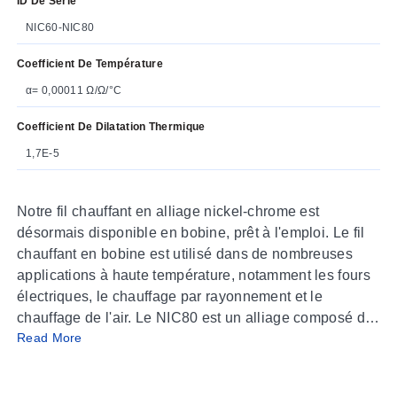
ID De Série
NIC60-NIC80
Coefficient De Température
α= 0,00011 Ω/Ω/°C
Coefficient De Dilatation Thermique
1,7E-5
Notre fil chauffant en alliage nickel-chrome est
désormais disponible en bobine, prêt à l'emploi. Le fil
chauffant en bobine est utilisé dans de nombreuses
applications à haute température, notamment les fours
électriques, le chauffage par rayonnement et le
chauffage de l'air. Le NIC80 est un alliage composé de
Read More
80 % de nickel et de 20 % de chrome. Il représente la
norme la plus élevée en matière de matériaux destinés
à être utilisés dans des environnements à température