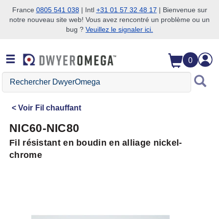
France
0805 541 038
| Intl
+31 01 57 32 48 17
| Bienvenue sur
notre nouveau site web! Vous avez rencontré un problème ou un
Passer à la recherche
Passer au contenu principal
Passer à la navigation
bug ?
Veuillez le signaler ici.
0
Rechercher
DwyerOmega
Voir
Fil chauffant
NIC60-NIC80
Fil résistant en boudin en alliage nickel-
chrome