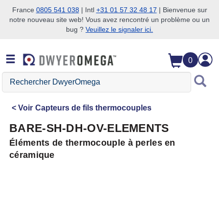
France
0805 541 038
| Intl
+31 01 57 32 48 17
| Bienvenue sur
notre nouveau site web! Vous avez rencontré un problème ou un
Passer à la recherche
Passer au contenu principal
Passer à la navigation
bug ?
Veuillez le signaler ici.
0
Rechercher
DwyerOmega
Voir
Capteurs de fils thermocouples
BARE-SH-DH-OV-ELEMENTS
Éléments de thermocouple à perles en
céramique