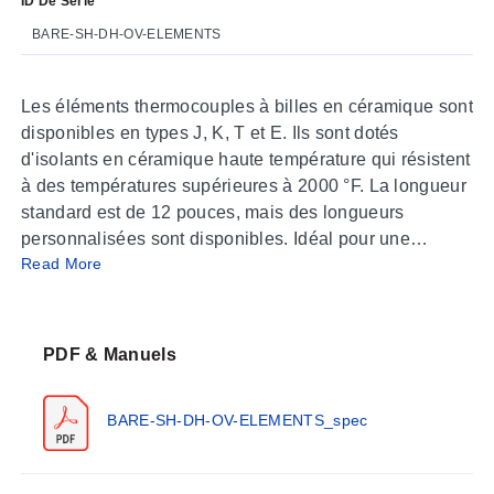
ID De Série
BARE-SH-DH-OV-ELEMENTS
Les éléments thermocouples à billes en céramique sont
disponibles en types J, K, T et E. Ils sont dotés
d'isolants en céramique haute température qui résistent
à des températures supérieures à 2000 °F. La longueur
standard est de 12 pouces, mais des longueurs
personnalisées sont disponibles. Idéal pour une
Read More
utilisation avec ou sans tubes de protection et têtes de
connexion dans des applications à haute température.
PDF & Manuels
BARE-SH-DH-OV-ELEMENTS_spec