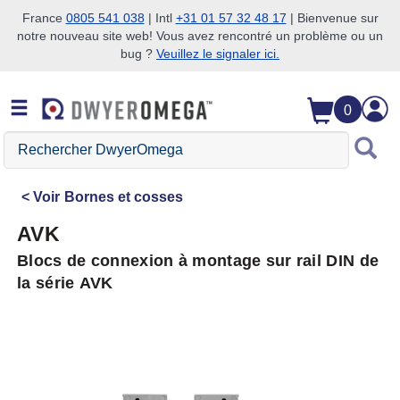
France
0805 541 038
| Intl
+31 01 57 32 48 17
| Bienvenue sur
notre nouveau site web! Vous avez rencontré un problème ou un
Passer à la recherche
Passer au contenu principal
Passer à la navigation
bug ?
Veuillez le signaler ici.
0
Rechercher
DwyerOmega
Voir
Bornes et cosses
AVK
Blocs de connexion à montage sur rail DIN de
la série AVK