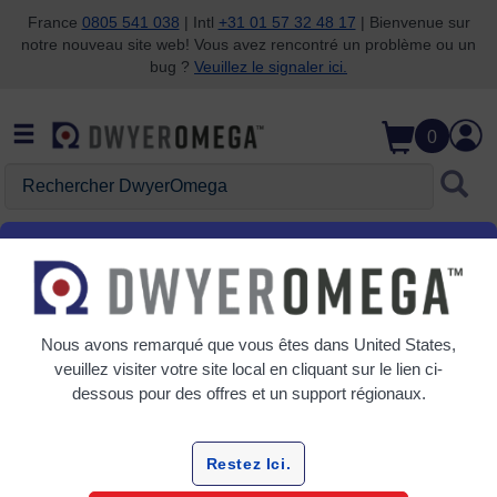
France
0805 541 038
| Intl
+31 01 57 32 48 17
| Bienvenue sur
notre nouveau site web! Vous avez rencontré un problème ou un
Passer à la recherche
Passer au contenu principal
Passer à la navigation
bug ?
Veuillez le signaler ici.
0
Rechercher DwyerOmega
Accueil
Automatisation, contrôle et surveillance
Compteurs et indicateurs
Indicateurs spécialisés
Nous avons remarqué que vous êtes dans
United States
,
Grille
Tableau
veuillez visiter votre site local en cliquant sur le lien ci-
dessous pour des offres et un support régionaux.
Trier
Par:
Restez Ici.
Affiner