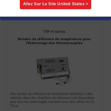
Allez Sur Le Site
United States
>
Indicateurs spécialisés
TRP-K-Series
Sondes de référence de température pour
l'étalonnage des thermocouples
Des sondes de référence de température destinées à être
utilisées dans des chambres de référence sont disponibles
pour tous les étalonnages standard avec des câbles de 12,
24 ou