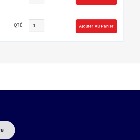
QTÉ
Ajouter Au Panier
re