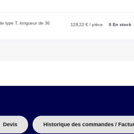
T
A
e type T, longueur de 36 
128,22 € / pièce
0 En stock
B
:
Devis
Historique des commandes / Factu