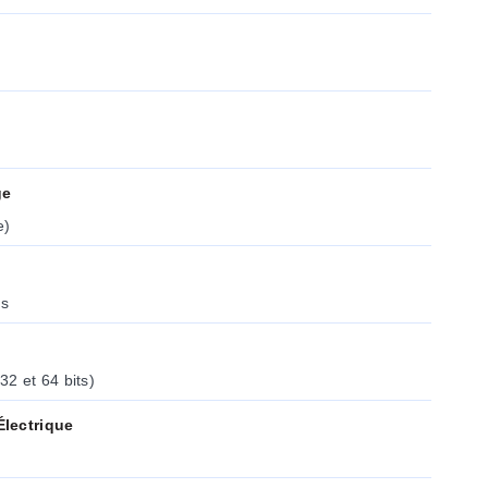
ge
e)
s
2 et 64 bits)
lectrique