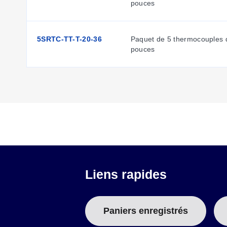
pouces
5SRTC-TT-T-20-36
Paquet de 5 thermocouples d
pouces
Liens rapides
Paniers enregistrés