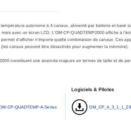
empérature autonome à 4 canaux, alimenté par batterie et basé
 mais avec un écran LCD. L'OM-CP-QUADTEMP2000 affiche à l'écran
ui permet d'afficher n'importe quelle combinaison de canaux. Ces appa
al (les canaux peuvent être désactivés pour augmenter la mémoire).
stituent une avancée majeure en termes de taille et de perform
émoire à semi-conducteurs non volatile, offrant une sécurité max
 s'adapter à presque tous les environnements.
cher sur un port COM disponible et le logiciel Windows® facile à util
Logiciels & Pilotes
ent être imprimées sous forme de graphiques ou de tableaux et peuv
OM-CP-QUADTEMP-A-Series
OM_CP_4_3_1_1_ZI