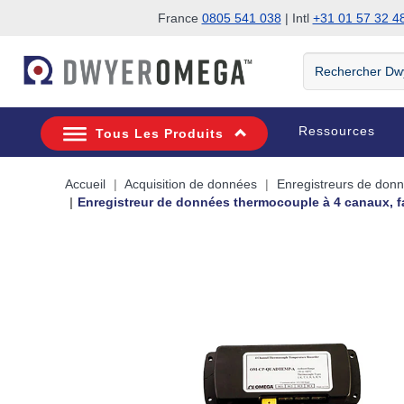
France
0805 541 038
| Intl
+31 01 57 32 4
Passer à la recherche
Passer au contenu principal
Passer à la navigation
Rechercher
DwyerOmega
Ressources
Tous Les Produits
Accueil
Acquisition de données
Enregistreurs de don
Enregistreur de données thermocouple à 4 canaux, f