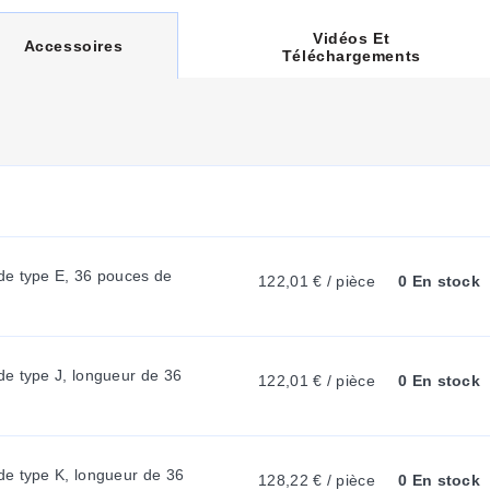
Vidéos Et
C
Accessoires
Téléchargements
U
R
R
e type E, 36 pouces de 
122,01 € / pièce
0 En stock
E
N
e type J, longueur de 36 
122,01 € / pièce
0 En stock
T
e type K, longueur de 36 
128,22 € / pièce
0 En stock