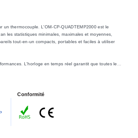
 sur un thermocouple. L'OM-CP-QUADTEMP2000 est le
 les statistiques minimales, maximales et moyennes,
reils tout-en-un compacts, portables et faciles à utiliser
ances. L'horloge en temps réel garantit que toutes les
imale des données même en cas de décharge de la batterie.
iser se charge du reste. Le logiciel transforme votre PC en
Conformité
ent également être exportées vers un fichier texte ou
P