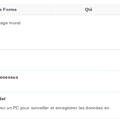
e Forme
Qté
tage mural
rocessus
éel
avec un PC pour surveiller et enregistrer les données en