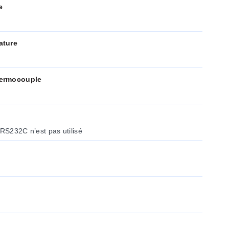
e
ature
hermocouple
 RS232C n’est pas utilisé