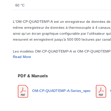
60 °C
L'OM-CP-QUADTEMP-A est un enregistreur de données de t
même enregistreur de données à thermocouple à 4 canaux,
ainsi qu'un écran graphique configurable par l'utilisateur q
mesurent et enregistrent jusqu'à 500 000 lectures par can
Les modèles OM-CP-QUADTEMP-A et OM-CP-QUADTEMP2000 con
Read More
données sont horodatées. Le support de stockage est une m
La petite taille de l'enregistreur de données lui permet de
La récupération des données est simple. Il suffit de le bran
PDF & Manuels
un enregistreur graphique en temps réel. Les données peuv
Microsoft Excel.
OM-CP-QUADTEMP-A-Series_spec