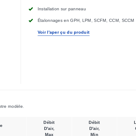
Installation sur panneau
Étalonnages en GPH, LPM, SCFM, CCM, SCCM
Voir l'aper çu du produit
votre modèle.
Débit
Débit
e
D'air,
D'air,
Max
Min