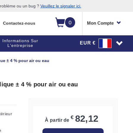
 problème ou un bug ?
Veuillez le signaler ici.
0
Mon Compte
Contactez-nous
Informations Sur
EUR €
L'entreprise
que ± 4 % pour air ou eau
lique ± 4 % pour air ou eau
térieur
82,12
€
À partir de
e