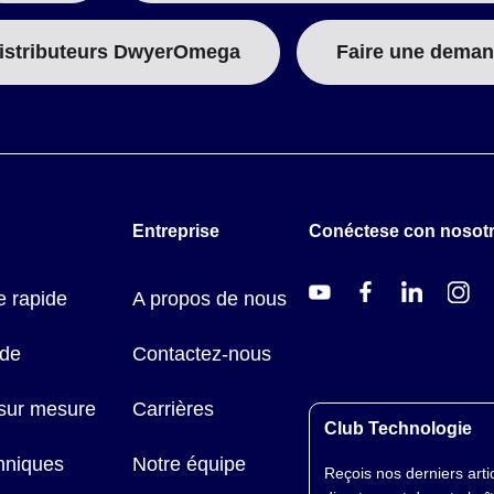
istributeurs DwyerOmega
Faire une deman
Entreprise
Conéctese con nosot
 rapide
A propos de nous
ide
Contactez-nous
 sur mesure
Carrières
Club Technologie
hniques
Notre équipe
Reçois nos derniers arti