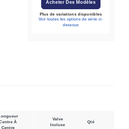
Acheter Des Modèles
Plus de variations disponibles
Voir toutes les options de série ci-
dessous
Longueur
Débit
Valve
Centre À
Qté
D'eau
Incluse
Centre
Maximal