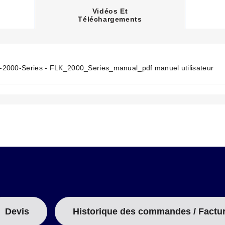
C
Vidéos Et
U
Téléchargements
R
R
E
N
T
T
2000-Series - FLK_2000_Series_manual_pdf manuel utilisateur
A
B
:
Devis
Historique des commandes / Factu