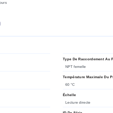
ours
Type De Raccordement Au 
NPT femelle
Température Maximale Du P
60 °C
Échelle
Lecture directe
ID De Série