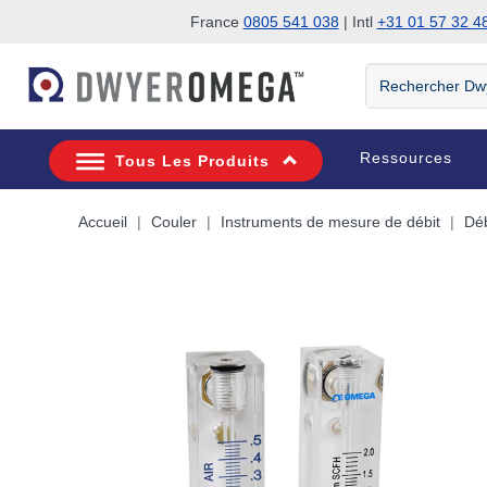
France
0805 541 038
| Intl
+31 01 57 32 4
Passer à la recherche
Passer au contenu principal
Passer à la navigation
Rechercher
DwyerOmega
Ressources
Tous Les Produits
Accueil
Couler
Instruments de mesure de débit
Déb