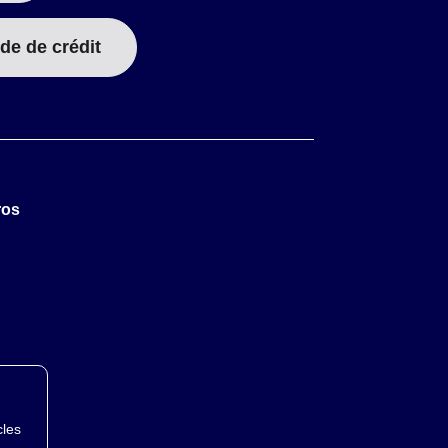
de de crédit
ros
cles