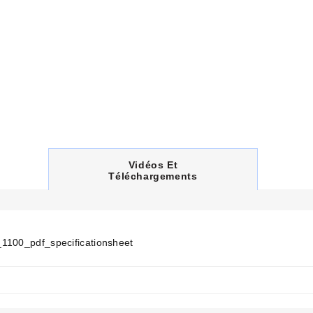
C
Vidéos Et
U
Téléchargements
R
R
E
N
T
1100_pdf_specificationsheet
T
A
B
: