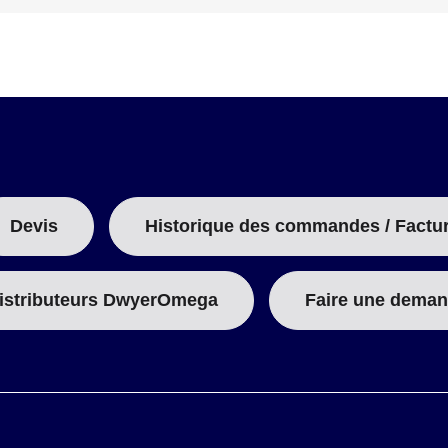
Devis
Historique des commandes / Factu
istributeurs DwyerOmega
Faire une deman