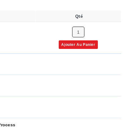
v
Qté
Ajouter Au Panier
Process