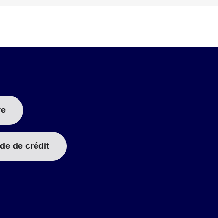
re
de de crédit