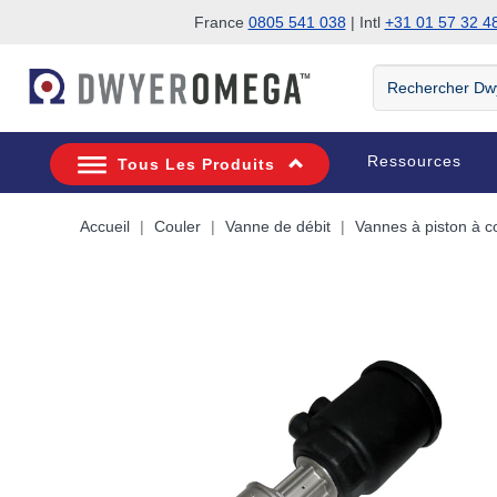
France
0805 541 038
| Intl
+31 01 57 32 4
Passer à la recherche
Passer au contenu principal
Passer à la navigation
Rechercher
DwyerOmega
Ressources
Tous Les Produits
Accueil
Couler
Vanne de débit
Vannes à piston à c