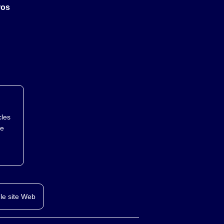
ros
cles
te
le site Web