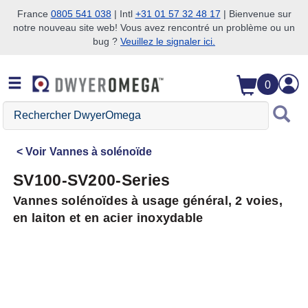
France
0805 541 038
| Intl
+31 01 57 32 48 17
| Bienvenue sur
notre nouveau site web! Vous avez rencontré un problème ou un
Passer à la recherche
Passer au contenu principal
Passer à la navigation
bug ?
Veuillez le signaler ici.
0
Rechercher
DwyerOmega
Voir
Vannes à solénoïde
SV100-SV200-Series
Vannes solénoïdes à usage général, 2 voies,
en laiton et en acier inoxydable