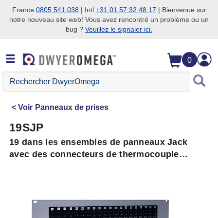
France
0805 541 038
| Intl
+31 01 57 32 48 17
| Bienvenue sur
notre nouveau site web! Vous avez rencontré un problème ou un
Passer à la recherche
Passer au contenu principal
Passer à la navigation
bug ?
Veuillez le signaler ici.
0
Rechercher
DwyerOmega
Voir
Panneaux de prises
19SJP
19 dans les ensembles de panneaux Jack
avec des connecteurs de thermocouple
standard