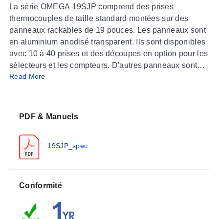
La série OMEGA 19SJP comprend des prises
thermocouples de taille standard montées sur des
panneaux rackables de 19 pouces. Les panneaux sont
en aluminium anodisé transparent. Ils sont disponibles
avec 10 à 40 prises et des découpes en option pour les
sélecteurs et les compteurs. D'autres panneaux sont
Read More
disponibles sur demande. Les panneaux personnalisés
sont soumis à une commande minimale de 1,000 $
pour les références personnalisées.
PDF & Manuels
19SJP_spec
Conformité