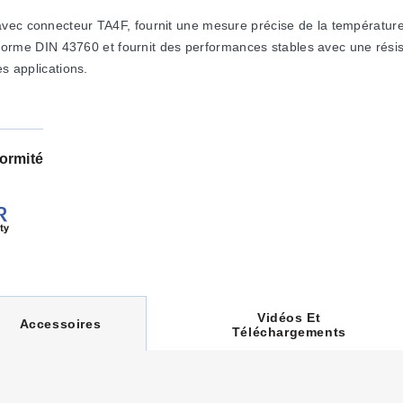
vec connecteur TA4F, fournit une mesure précise de la température 
a norme DIN 43760 et fournit des performances stables avec une rési
es applications.
ormité
Vidéos Et
C
Accessoires
Téléchargements
U