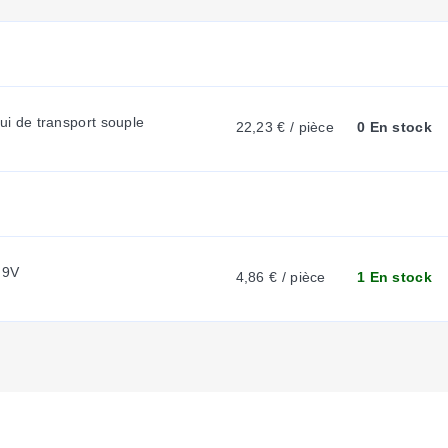
R
R
tui de transport souple
22,23 € / pièce
0 En stock
E
N
T
 9V
4,86 € / pièce
1 En stock
T
A