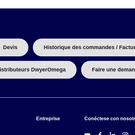
B
:
Devis
Historique des commandes / Factu
istributeurs DwyerOmega
Faire une deman
Entreprise
Conéctese con nosot