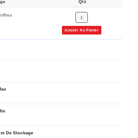
age
Qté
iffres
Ajouter Au Panier
Max
Min
re De Stockage