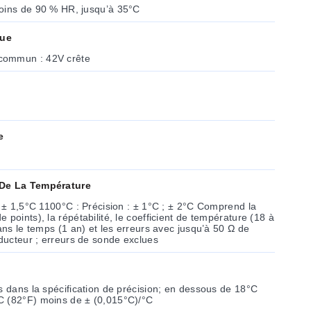
oins de 90 % HR, jusqu’à 35°C
que
commun : 42V crête
e
 De La Température
; ± 1,5°C 1100°C : Précision : ± 1°C ; ± 2°C Comprend la
points), la répétabilité, le coefficient de température (18 à
dans le temps (1 an) et les erreurs avec jusqu’à 50 Ω de
ucteur ; erreurs de sonde exclues
s dans la spécification de précision; en dessous de 18°C
C (82°F) moins de ± (0,015°C)/°C