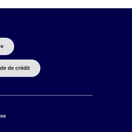
re
de de crédit
ros