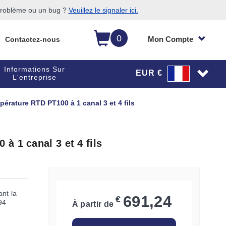
 problème ou un bug ?
Veuillez le signaler ici.
0
Mon Compte
Contactez-nous
Informations Sur
EUR €
L'entreprise
érature RTD PT100 à 1 canal 3 et 4 fils
 1 canal 3 et 4 fils
ant la
691,24
€
94
À partir de