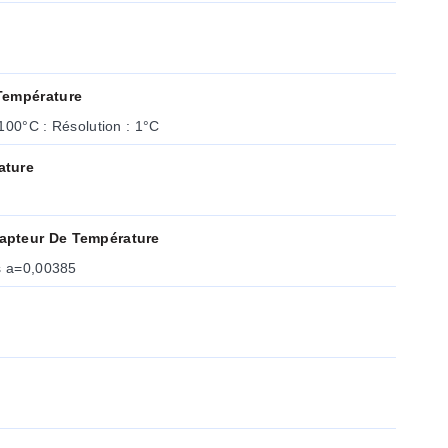
Température
200°C : Résolution : 0,1°C 1100°C : Résolution : 1°C
ature
apteur De Température
ls a=0,00385