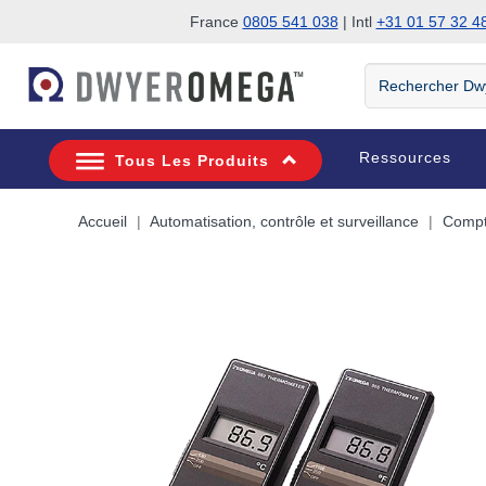
France
0805 541 038
| Intl
+31 01 57 32 4
Passer à la recherche
Passer au contenu principal
Passer à la navigation
Rechercher
DwyerOmega
Ressources
Tous Les Produits
Accueil
Automatisation, contrôle et surveillance
Compte