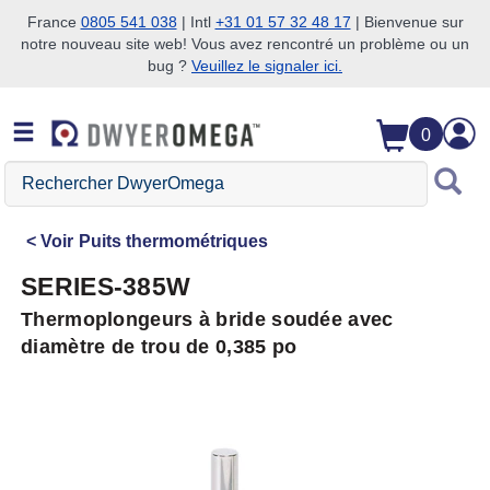
France
0805 541 038
| Intl
+31 01 57 32 48 17
| Bienvenue sur
notre nouveau site web! Vous avez rencontré un problème ou un
Passer à la recherche
Passer au contenu principal
Passer à la navigation
bug ?
Veuillez le signaler ici.
0
Rechercher
DwyerOmega
Voir
Puits thermométriques
SERIES-385W
Thermoplongeurs à bride soudée avec
diamètre de trou de 0,385 po