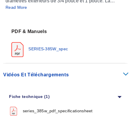
diamètres extérieurs de 3/4 pouce et 1 pouce. La
Read More
conception à tige droite comprend un diamètre de tige
de 0,7656 pouce, adapté à une protection sûre et
durable des capteurs dans les applications
industrielles.
PDF & Manuels
SERIES-385W_spec
Vidéos Et Téléchargements
Fiche technique (1)
series_385w_pdf_specificationsheet