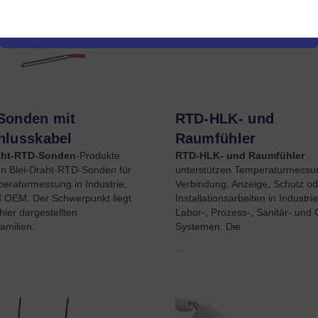
Sonden mit
RTD-HLK- und
hlusskabel
Raumfühler
aht-RTD-Sonden
-Produkte
RTD-HLK- und Raumfühler
n Blei-Draht-RTD-Sonden für
unterstützen Temperaturmessu
eraturmessung in Industrie,
Verbindung, Anzeige, Schutz od
 OEM. Der Schwerpunkt liegt
Installationsarbeiten in Industri
hier dargestellten
Labor-, Prozess-, Sanitär- und
amilien.
Systemen. Die
...