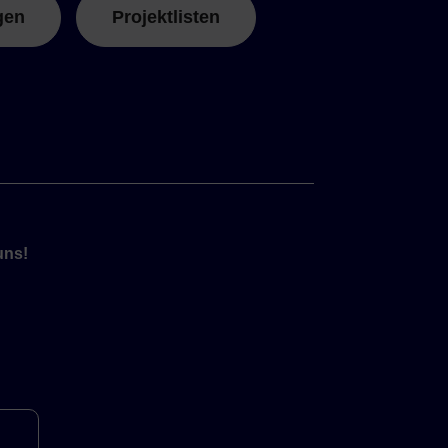
gen
Projektlisten
uns!