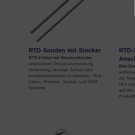
RTD-Sonden mit Stecker
RTD-
RTD-Fühler mit Steckverbinder
Ansc
unterstützen Temperaturmessung,
Blei-Dr
Verbindung, Anzeige, Schutz oder
umfasse
Installationsarbeiten in Industrie-, HLK-,
die Temp
Labor-, Prozess-, Sanitär- und OEM-
HLK und
Systeme
auf den 
Produktf
...
...