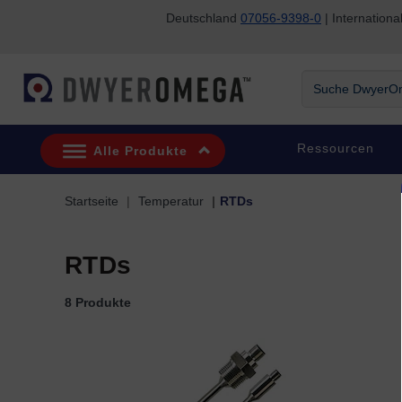
Deutschland
07056-9398-0
| Internatio
Zum Suchen überspringen
Zum Hauptinhalt überspringen
Zur Navigation überspringen
Suche DwyerOme
Ressourcen
Alle Produkte
Startseite
Temperatur
RTDs
RTDs
8 Produkte