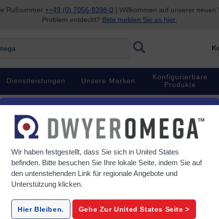
nale Rufnummer
++49 (0) 7056-9398-0
| Willkommen auf unserer neuen W
Problem entdeckt?
Bitte melden Sie es hier.
ga
Ko
Konfigurierbare
Dienstleistungen
Unsere Marken
Produkte
Wir haben festgestellt, dass Sie sich in
United States
befinden. Bitte besuchen Sie Ihre lokale Seite, indem Sie auf
den untenstehenden Link für regionale Angebote und
Unterstützung klicken.
Hier Bleiben.
Gehe Zur
United States
Seite >