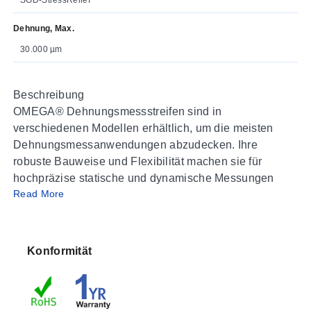
Dehnung, Max.
30.000 µm
Beschreibung
OMEGA® Dehnungsmessstreifen sind in
verschiedenen Modellen erhältlich, um die meisten
Dehnungsmessanwendungen abzudecken. Ihre
robuste Bauweise und Flexibilität machen sie für
hochpräzise statische und dynamische Messungen
Read More
geeignet. Das Messgitter wird durch Ätzen von
Konstantanfolie gebildet, die anschließend vollständig
in einem Trägermedium aus Polyimidfolie versiegelt
wird.
Konformität