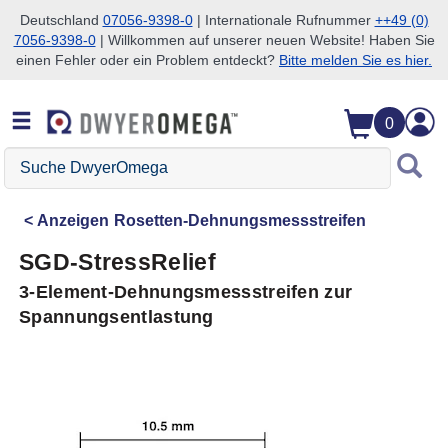
Deutschland
07056-9398-0
| Internationale Rufnummer
++49 (0)
7056-9398-0
| Willkommen auf unserer neuen Website! Haben Sie
Zum Suchen überspringen
Zum Hauptinhalt überspringen
Zur Navigation überspringen
einen Fehler oder ein Problem entdeckt?
Bitte melden Sie es hier.
0
Suche
DwyerOmega
Anzeigen
Rosetten-Dehnungsmessstreifen
SGD-StressRelief
3-Element-Dehnungsmessstreifen zur
Spannungsentlastung