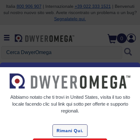
Italia
800 906 907
| Internazionale
+39 022 333 1521
| Benvenuti
sul nostro nuovo sito web. Avete riscontrato un problema o un bug?
Salta alla ricerca
Salta al contenuto principale
Salta alla navigazione
Segnalatelo qui.
0
Cerca DwyerOmega
Home
Temperatura
RTD
Sonde RTD con connettore
Abbiamo notato che ti trovi in
United States
, visita il tuo sito
Griglia
Tabella
locale facendo clic sul link qui sotto per offerte e supporto
regionali.
Ordina
Per:
Rimani Qui.
Affina