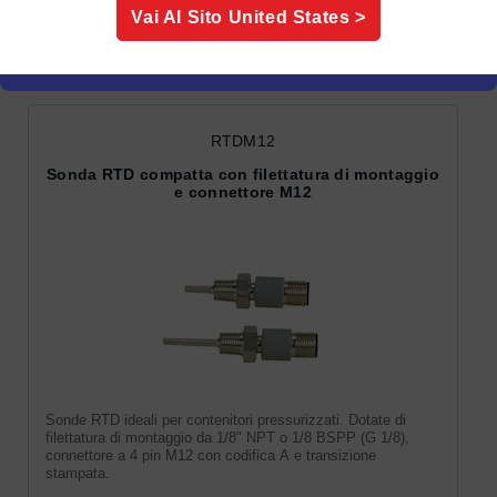
Vai Al Sito
United States
>
Sonde RTD con connettore
RTDM12
Sonda RTD compatta con filettatura di montaggio
e connettore M12
Sonde RTD ideali per contenitori pressurizzati. Dotate di
filettatura di montaggio da 1/8" NPT o 1/8 BSPP (G 1/8),
connettore a 4 pin M12 con codifica A e transizione
stampata.