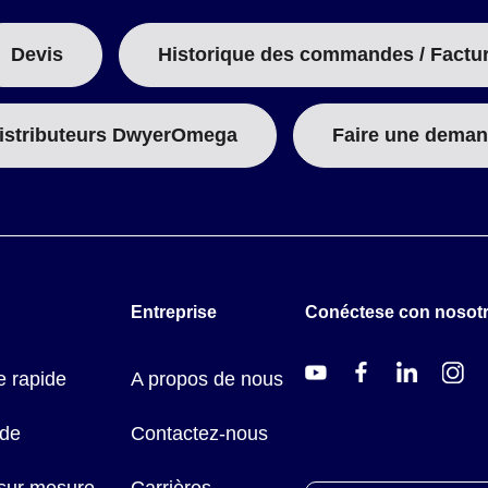
Devis
Historique des commandes / Factu
istributeurs DwyerOmega
Faire une deman
Entreprise
Conéctese con nosot
 rapide
A propos de nous
ide
Contactez-nous