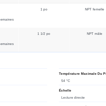
1 po
NPT femelle
semaines
1 1/2 po
NPT mâle
semaines
Température Maximale Du P
54 °C
Échelle
Lecture directe