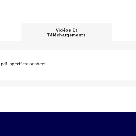
C
Vidéos Et
U
Téléchargements
R
R
E
N
T
_pdf_specificationsheet
T
A
B
: