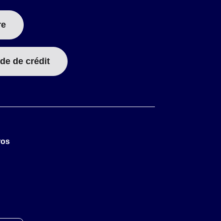
re
de de crédit
ros