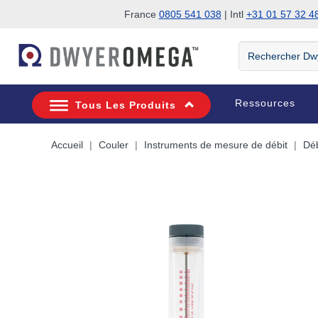
France
0805 541 038
| Intl
+31 01 57 32 4
Passer à la recherche
Passer au contenu principal
Passer à la navigation
Rechercher
DwyerOmega
Ressources
Tous Les Produits
Accueil
Couler
Instruments de mesure de débit
Déb