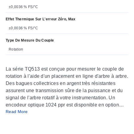
±0,0036 % FS/°C
Effet Thermique Sur L'erreur Zéro, Max
±0,0036 % FS/°C
Type De Mesure Du Couple
Rotation
La série TQ513 est conçue pour mesurer le couple de
rotation à l'aide d'un placement en ligne d'arbre à arbre.
Des bagues collectrices en argent très résistantes
assurent une transmission sûre de la puissance et du
signal de l'arbre rotatif à votre instrumentation. Un
encodeur optique 1024 ppr est disponible en option
Read More
pour mesurer l'angle ou la vitesse.