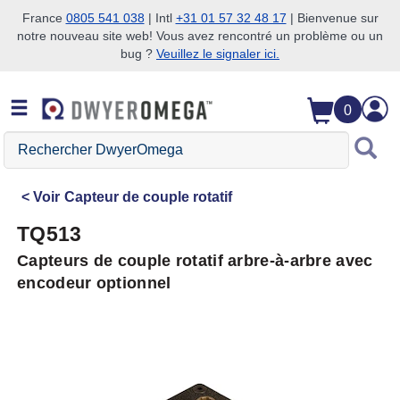
France
0805 541 038
| Intl
+31 01 57 32 48 17
| Bienvenue sur
notre nouveau site web! Vous avez rencontré un problème ou un
Passer à la recherche
Passer au contenu principal
Passer à la navigation
bug ?
Veuillez le signaler ici.
0
Rechercher
DwyerOmega
Voir
Capteur de couple rotatif
TQ513
Capteurs de couple rotatif arbre-à-arbre avec
encodeur optionnel