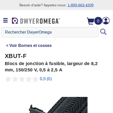
Besoin d'aide? Appelez-nous:
1-800-663-4209
Passer à la recherche
Passer au contenu principal
Passer à la navigation
0
Rechercher
DwyerOmega
Voir
Bornes et cosses
XBUT-F
Blocs de jonction à fusible, largeur de 8,2
mm, 150/250 V, 0,5 à 2,5 A
0,0
(0)