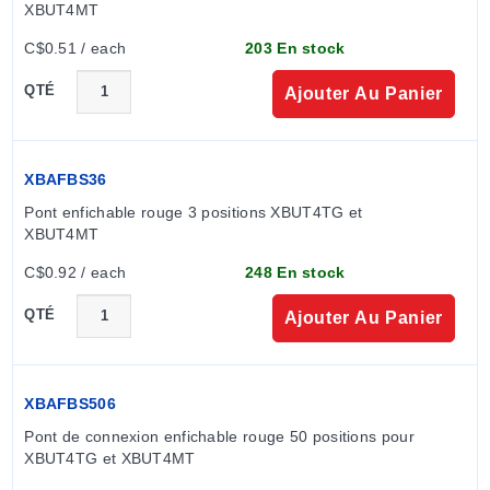
XBUT4MT
signaler un fusible déclenché, des borniers à fusibles
avec voyants lumineux sont disponibles (pour les
C$0.51 / each
203 En stock
tensions alternatives et continues).
QTÉ
Ajouter Au Panier
XBAFBS36
Pont enfichable rouge 3 positions XBUT4TG et 
XBUT4MT
C$0.92 / each
248 En stock
QTÉ
Ajouter Au Panier
XBAFBS506
Pont de connexion enfichable rouge 50 positions pour 
XBUT4TG et XBUT4MT