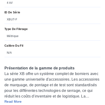
4 kV
ID De Série
XBUT-F
Type De Filetage
Métrique
Calibre Du Fil
N/A
Présentation de la gamme de produits
La série XB offre un système complet de borniers avec
une gamme universelle d'accessoires. Les accessoires
de marquage, de pontage et de test sont standardisés
pour les différentes technologies de serrage, ce qui
réduit les coûts d'inventaire et de logistique. La
Read More
conception modulaire des borniers permet d'utiliser les