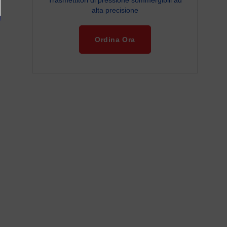
Trasmettitori di pressione sommergibili ad
alta precisione
Ordina Ora