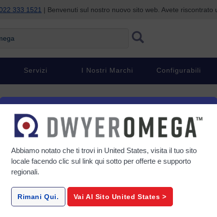
022 333 1521
| Benvenuti sul nostro nuovo sito web. Avete riscontrat
ga
Servizi
I Nostri Marchi
Configurabili
n trasmettitore di livello
le stazioni di sollevamento
Abbiamo notato che ti trovi in
United States
, visita il tuo sito
locale facendo clic sul link qui sotto per offerte e supporto
regionali.
Rimani Qui.
Vai Al Sito
United States
>