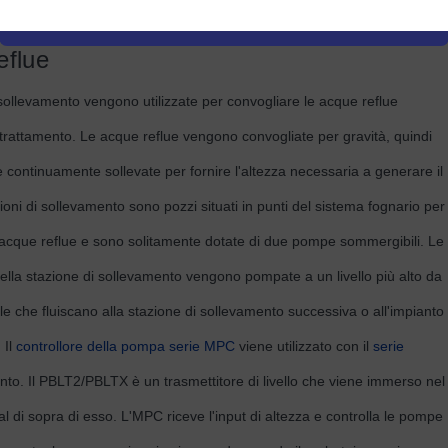
ore di livello Controlla le pompe nelle
eflue
 sollevamento vengono utilizzate per convogliare le acque reflue
i trattamento. Le acque reflue vengono convogliate per gravità, quindi
continuamente sollevate per fornire l'altezza necessaria a generare il
zioni di sollevamento sono pozzi situati in punti del sistema fognario per
 acque reflue e sono solitamente dotate di due pompe sommergibili. Le
ella stazione di sollevamento vengono pompate a un livello più alto da
le che fluiscano alla stazione di sollevamento successiva o all'impianto
 Il
controllore della pompa serie MPC
viene utilizzato con il
serie
mento. Il PBLT2/PBLTX è un trasmettitore di livello che viene immerso nel
 al di sopra di esso. L'MPC riceve l'input di altezza e controlla le pompe