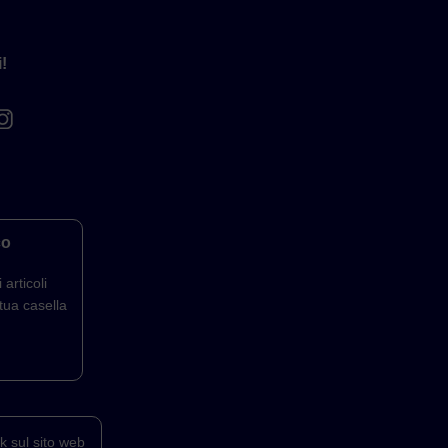
!
co
 articoli
tua casella
k sul sito web