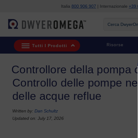
Italia
800 906 907
| Internazionale
+39 
Salta alla ricerca
Salta al contenuto principale
Salta alla navigazione
Cerca DwyerOme
Risorse
Tutti I Prodotti
Controllore della pompa co
Controllo delle pompe nel
delle acque reflue
Written by:
Dan Schultz
Updated on: July 17, 2026