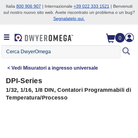
Italia
800 906 907
| Internazionale
+39 022 333 1521
| Benvenuti
sul nostro nuovo sito web. Avete riscontrato un problema o un bug?
Salta alla ricerca
Salta al contenuto principale
Salta alla navigazione
Segnalatelo qui.
0
Cerca
DwyerOmega
Vedi
Misuratori a ingresso universale
DPI-Series
1/32, 1/16, 1/8 DIN, Contatori Programmabili di
Temperatura/Processo