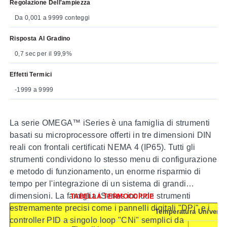
Regolazione Dell'ampiezza
Da 0,001 a 9999 conteggi
Risposta Al Gradino
0,7 sec per il 99,9%
Effetti Termici
-1999 a 9999
La serie OMEGA™ iSeries è una famiglia di strumenti
basati su microprocessore offerti in tre dimensioni DIN
reali con frontali certificati NEMA 4 (IP65). Tutti gli
strumenti condividono lo stesso menu di configurazione
e metodo di funzionamento, un enorme risparmio di
tempo per l'integrazione di un sistema di grandi
dimensioni. La famiglia iSeries include strumenti
TABELLA TERMOCOPPIE
estremamente precisi come i pannelli digitali "DPi" e i
Temperatura Universa
controller PID a singolo loop "CNi" semplici da