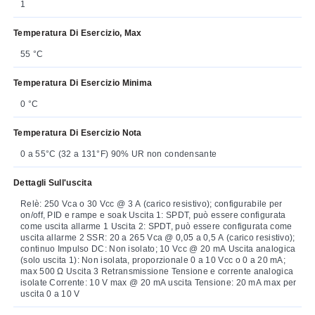
1
Temperatura Di Esercizio, Max
55 °C
Temperatura Di Esercizio Minima
0 °C
Temperatura Di Esercizio Nota
0 a 55°C (32 a 131°F) 90% UR non condensante
Dettagli Sull'uscita
Relè: 250 Vca o 30 Vcc @ 3 A (carico resistivo); configurabile per
on/off, PID e rampe e soak Uscita 1: SPDT, può essere configurata
come uscita allarme 1 Uscita 2: SPDT, può essere configurata come
uscita allarme 2 SSR: 20 a 265 Vca @ 0,05 a 0,5 A (carico resistivo);
continuo Impulso DC: Non isolato; 10 Vcc @ 20 mA Uscita analogica
(solo uscita 1): Non isolata, proporzionale 0 a 10 Vcc o 0 a 20 mA;
max 500 Ω Uscita 3 Retransmissione Tensione e corrente analogica
isolate Corrente: 10 V max @ 20 mA uscita Tensione: 20 mA max per
uscita 0 a 10 V