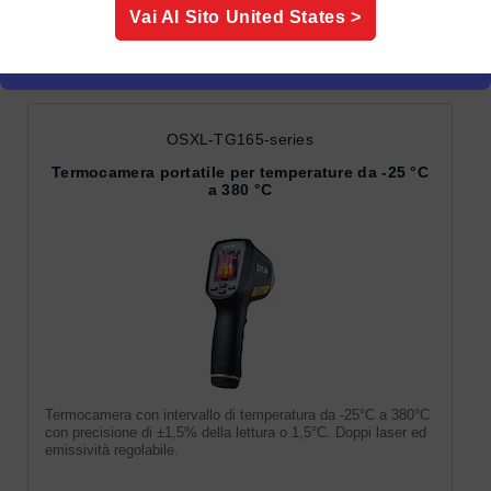
Vai Al Sito
United States
>
Termografia
OSXL-TG165-series
Termocamera portatile per temperature da -25 °C
a 380 °C
Termocamera con intervallo di temperatura da -25°C a 380°C
con precisione di ±1,5% della lettura o 1,5°C. Doppi laser ed
emissività regolabile.