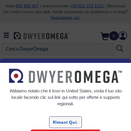
Italia
800 906 907
| Internazionale
+39 022 333 1521
| Benvenuti
sul nostro nuovo sito web. Avete riscontrato un problema o un bug?
Salta alla ricerca
Salta al contenuto principale
Salta alla navigazione
Segnalatelo qui.
0
Cerca DwyerOmega
Home
Temperatura
Sensore di temperatura non invasivo
Termografia
Abbiamo notato che ti trovi in
United States
, visita il tuo sito
Griglia
Tabella
locale facendo clic sul link qui sotto per offerte e supporto
regionali.
Ordina
Per:
Rimani Qui.
Affina