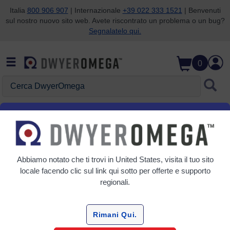
Italia
800 906 907
| Internazionale
+39 022 333 1521
| Benvenuti
sul nostro nuovo sito web. Avete riscontrato un problema o un bug?
Salta alla ricerca
Salta al contenuto principale
Salta alla navigazione
Segnalatelo qui.
0
Cerca DwyerOmega
Home
Analisi dei gas
Analisi dei gas
Abbiamo notato che ti trovi in
United States
, visita il tuo sito
6 Prodotti
locale facendo clic sul link qui sotto per offerte e supporto
regionali.
Rimani Qui.