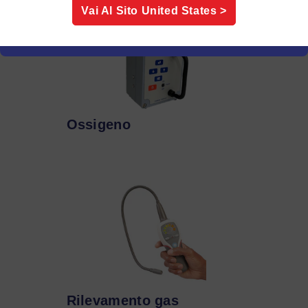
Vai Al Sito
United States
>
Ossigeno
Rilevamento gas