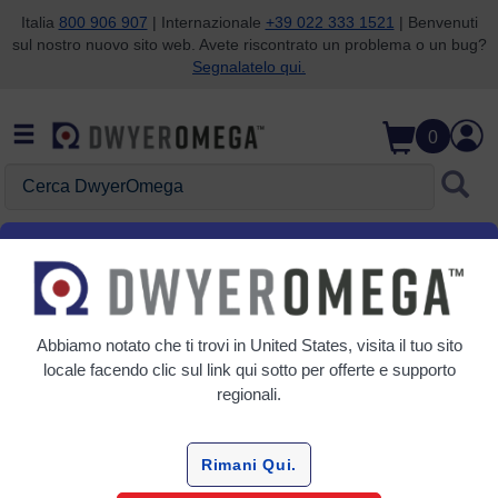
Italia
800 906 907
| Internazionale
+39 022 333 1521
| Benvenuti
sul nostro nuovo sito web. Avete riscontrato un problema o un bug?
Salta alla ricerca
Salta al contenuto principale
Salta alla navigazione
Segnalatelo qui.
0
Cerca DwyerOmega
Home
Pressione
Pressione
Abbiamo notato che ti trovi in
United States
, visita il tuo sito
6 Prodotti
locale facendo clic sul link qui sotto per offerte e supporto
regionali.
Rimani Qui.