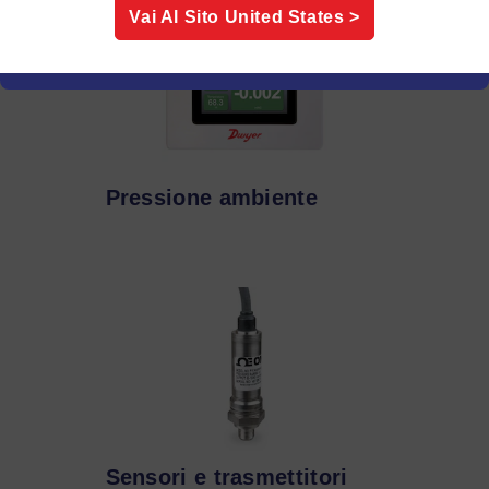
Vai Al Sito
United States
>
Pressione ambiente
Sensori e trasmettitori