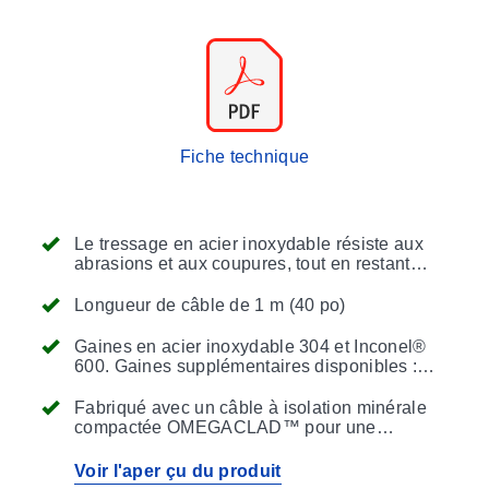
Fiche technique
Le tressage en acier inoxydable résiste aux
abrasions et aux coupures, tout en restant
flexible
Longueur de câble de 1 m (40 po)
Gaines en acier inoxydable 304 et Inconel®
600. Gaines supplémentaires disponibles :
acier inoxydable 310, 316, 321 et Super
OMEGACLAD™ XL
Fabriqué avec un câble à isolation minérale
compactée OMEGACLAD™ pour une
performance durable et une faible dérive dans
des conditions difficiles !
Voir l'aper çu du produit