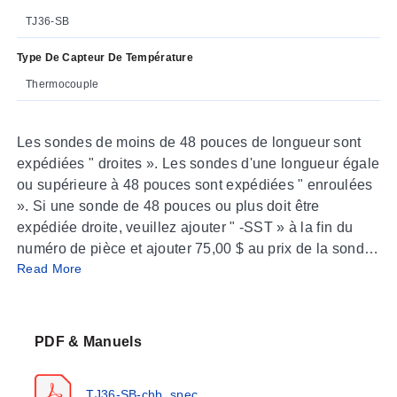
TJ36-SB
Type De Capteur De Température
Thermocouple
Les sondes de moins de 48 pouces de longueur sont
expédiées " droites ». Les sondes d'une longueur égale
ou supérieure à 48 pouces sont expédiées " enroulées
». Si une sonde de 48 pouces ou plus doit être
expédiée droite, veuillez ajouter " -SST » à la fin du
numéro de pièce et ajouter 75,00 $ au prix de la sonde.
Read More
La longueur maximale pour l'expédition droite est de 96
pouces. Des frais d'expédition supplémentaires
peuvent également s'appliquer pour les emballages de
longueur non standard.
PDF & Manuels
TJ36-SB-chb_spec