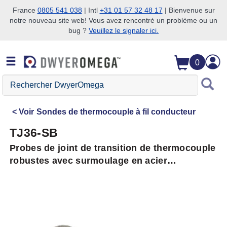
France
0805 541 038
| Intl
+31 01 57 32 48 17
| Bienvenue sur
notre nouveau site web! Vous avez rencontré un problème ou un
Passer à la recherche
Passer au contenu principal
Passer à la navigation
bug ?
Veuillez le signaler ici.
0
Rechercher
DwyerOmega
Voir
Sondes de thermocouple à fil conducteur
TJ36-SB
Probes de joint de transition de thermocouple
robustes avec surmoulage en acier
inoxydable