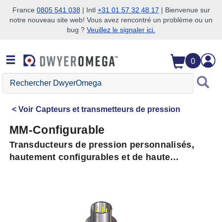
France
0805 541 038
| Intl
+31 01 57 32 48 17
| Bienvenue sur
notre nouveau site web! Vous avez rencontré un problème ou un
Passer à la recherche
Passer au contenu principal
Passer à la navigation
bug ?
Veuillez le signaler ici.
0
Rechercher
DwyerOmega
Voir
Capteurs et transmetteurs de pression
MM-Configurable
Transducteurs de pression personnalisés,
hautement configurables et de haute
précision