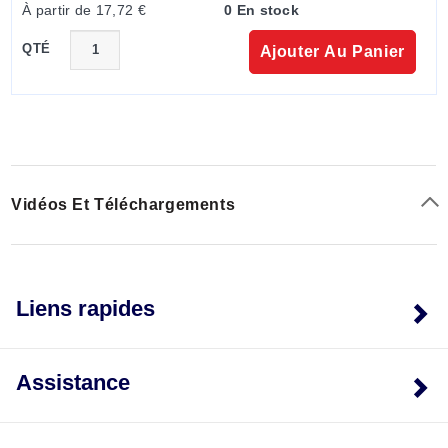
À partir de 17,72 €
0 En stock
QTÉ
Ajouter Au Panier
Vidéos Et Téléchargements
Type de pression
(A) Absolue
Liens rapides
(G) Manomètre (SG)
Manomètre scellé
(CG) Manomètre
Assistance
composé
(B) Barométrique
(V) Vide