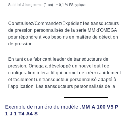
Stabilité à long terme (1 an) : ± 0,1 % FS typique.
Construisez/Commandez/Expédiez les transducteurs
de pression personnalisés de la série MM d'OMEGA
pour répondre à vos besoins en matière de détection
de pression
En tant que fabricant leader de transducteurs de
pression, Omega a développé un nouvel outil de
configuration interactif qui permet de créer rapidement
et facilement un transducteur personnalisé adapté à
l'application. Les transducteurs personnalisés de la
série MM offrent plus d'un million de combinaisons
possibles de paramètres tels que le type de pression,
Exemple de numéro de modèle :
MM
A
100
V5
P
la plage, l'unité, le matériau, la sortie, la précision, le
Les transducteurs de pression piézorésistifs micro-
1
J
1
T4
A4
S
raccord, la plage de compensation de température et
usinés d'OMEGA ont fait leurs preuves dans des
la terminaison électrique. À la fin du processus, le
applications commerciales, automobiles, de test et de