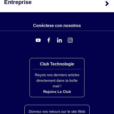
Entreprise
(DWU) Différentiel WW
unidirectionnel
(DWB) Différentiel WW
bidirectionnel
Conéctese con nosotros
(DDU) Différentiel WD
unidirectionnel
(DDB) Différentiel WD
bidirectionnel
Échelle de
Club Technologie
pression
(10W) 10 inH2O
Reçois nos derniers articles
(001) 1 psi
directement dans ta boîte
(2,5) 2,5 psi
mail !
Rejoins Le Club
(005) 5 psi
(015) 15 psi
(030) 30 psi
(050) 50 psi
Donnez vos retours sur le site Web