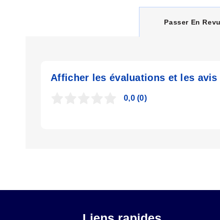
C
Passer En Rev
U
Afficher les évaluations et les avis
R
0,0
(0)
R
E
N
T
Liens rapides