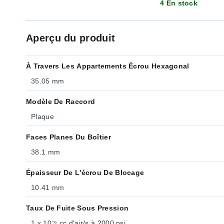
4 En stock
Aperçu du produit
À Travers Les Appartements Écrou Hexagonal
35.05 mm
Modèle De Raccord
Plaque
Faces Planes Du Boîtier
38.1 mm
Épaisseur De L'écrou De Blocage
10.41 mm
Taux De Fuite Sous Pression
1 x 10⁻⁶ cc d'air/s à 2000 psi