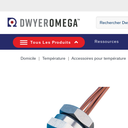
Passer à la recherche
Passer au contenu principal
Passer à la navigation
Rechercher
DwyerOmega
Ressources
Tous Les Produits
Domicile
Température
Accessoires pour température