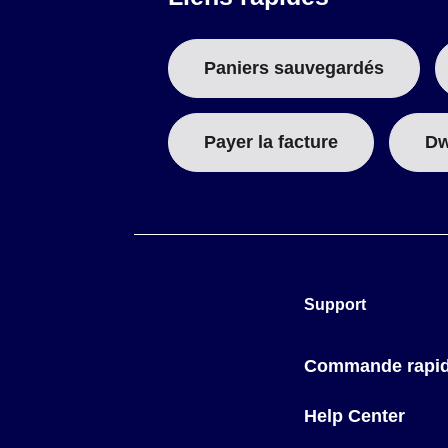
T
Paniers sauvegardés
A
B
Payer la facture
Dw
:
Support
Commande rapi
Help Center