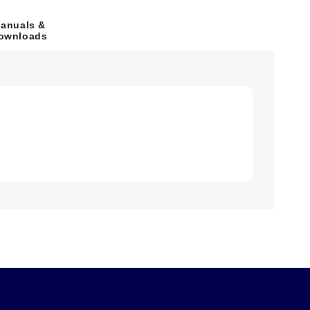
anuals &
ownloads