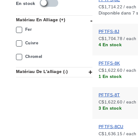
s
En stock
C$1,714.22 / each
k
Disponible
dans 7 
u
Matériau En Alliage (+)
_
a
Fer
PFTFS-8J
v
C$1,704.78 / each
a
Cuivre
4 En stock
i
l
Chromel
a
PFTFS-8K
b
i
C$1,622.60 / each
Matériau De L'alliage (-)
l
1 En stock
i
t
y
PFTFS-8T
_
C$1,622.60 / each
c
3 En stock
a
PFTFS-8CU
C$1,636.15 / each