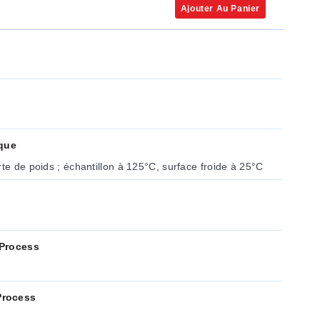
Ajouter Au Panier
que
<0,003 % VCM ; <0,34 % perte de poids ; échantillon à 125°C, surface froide à 25°C
 Process
Process