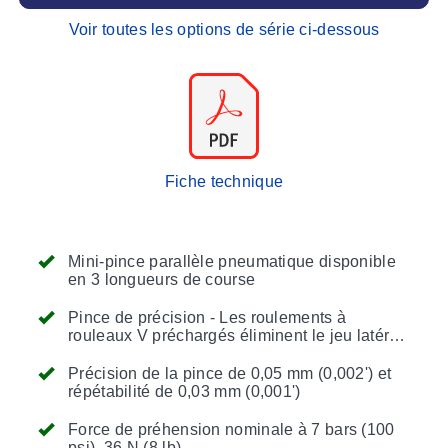
Voir toutes les options de série ci-dessous
Fiche technique
Mini-pince parallèle pneumatique disponible
en 3 longueurs de course
Pince de précision - Les roulements à
rouleaux V préchargés éliminent le jeu latéral,
ce qui permet un excellent positionnement
des pièces
Précision de la pince de 0,05 mm (0,002') et
répétabilité de 0,03 mm (0,001')
Force de préhension nominale à 7 bars (100
psi), 36 N (8 lb)