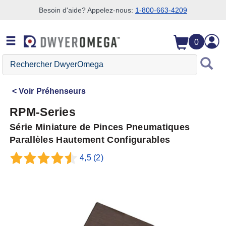
Besoin d'aide? Appelez-nous:
1-800-663-4209
Passer à la recherche
Passer au contenu principal
Passer à la navigation
0
Rechercher
DwyerOmega
Voir
Préhenseurs
RPM-Series
Série Miniature de Pinces Pneumatiques
Parallèles Hautement Configurables
4,5
(2)