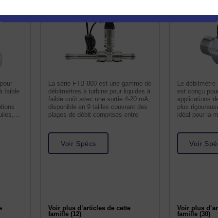
pour
La série FTB-800 est une gamme de
Le débitmètre
à faible
débitmètres à turbine pour liquides à
est conçu pou
faible coût avec une sortie 4-20 mA,
applications d
utions
disponible en 9 tailles couvrant des
plus rigoureu
iles,
plages de débit comprises entre
idéal pour la 
liquides sur ou
Voir Spécs
Voir Spé
e
Voir plus d‘articles de cette
Voir plus d‘ar
famille (12)
famille (30)