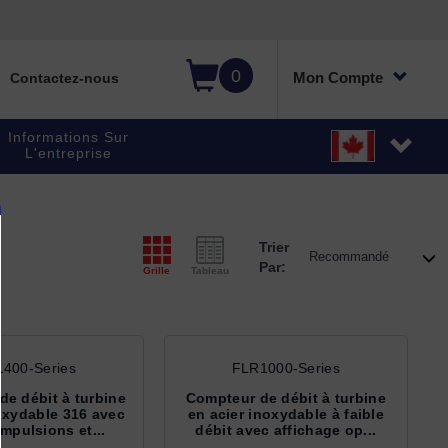
0
Mon Compte
Contactez-nous
Informations Sur
L'entreprise
Trier
Par:
Grille
Tableau
400-Series
FLR1000-Series
e débit à turbine
Compteur de débit à turbine
oxydable 316 avec
en acier inoxydable à faible
impulsions et...
débit avec affichage op...