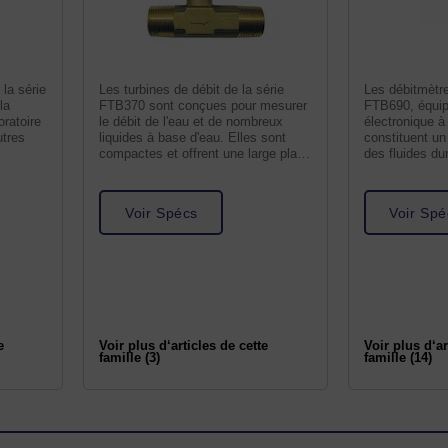
 la série
Les turbines de débit de la série
Les débitmètre
la
FTB370 sont conçues pour mesurer
FTB690, équip
oratoire
le débit de l'eau et de nombreux
électronique à
utres
liquides à base d'eau. Elles sont
constituent un
compactes et offrent une large plage
des fluides du
de
haute
Voir Spécs
Voir Spé
e
Voir plus d‘articles de cette
Voir plus d‘ar
famille (3)
famille (14)