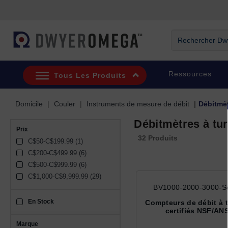
Passer à la recherche
Passer au contenu principal
Passer à la navigation
Rechercher Dwye
Ressources
Tous Les Produits
Domicile
Couler
Instruments de mesure de débit
Débitmèt
Débitmètres à tu
Prix
32 Produits
C$50-C$199.99 (1)
C$200-C$499.99 (6)
C$500-C$999.99 (6)
C$1,000-C$9,999.99 (29)
BV1000-2000-3000-Se
En Stock
sku_availability_ca
Compteurs de débit à 
certifiés NSF/ANS
Marque