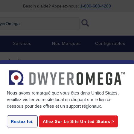
Besoin d'aide? Appelez-nous:
1-800-663-4209
rOmega
Services
Nos Marques
Configurables
res à turbine
rbine
Nous avons remarqué que vous êtes dans
United States
,
veuillez visiter votre site local en cliquant sur le lien ci-
dessous pour des offres et un support régionaux.
ries
FTB-800-Series
FTB1
turbine
Compteur de débit à turbine
Compteurs d
Restez Ici.
Allez Sur Le Site
United States
>
I
liquide en acier inoxydable
en acier in
304, sortie de 4 à 20 mA
sortie d'