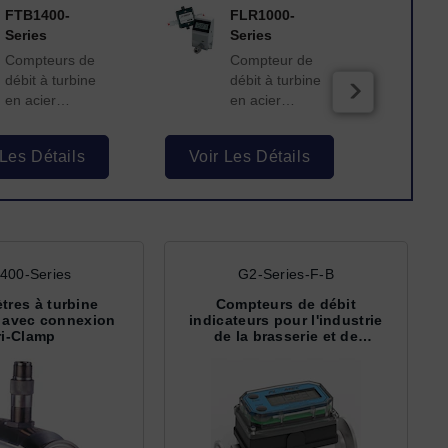
FTB1400-
FLR1000-
Series
Series
Compteurs de
Compteur de
débit à turbine
débit à turbine
en acier
en acier
inoxydable 316
inoxydable à
avec sortie
faible débit avec
 Les Détails
Voir Les Détails
Voir
d'impulsions et
affichage opti...
c...
400-Series
G2-Series-F-B
tres à turbine
Compteurs de débit
s avec connexion
indicateurs pour l'industrie
ri-Clamp
de la brasserie et de
l'alimenta...