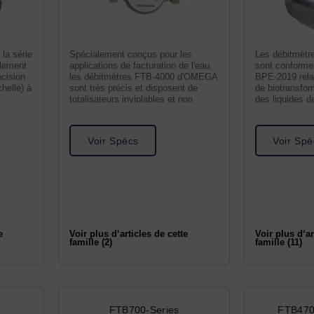
 la série
Spécialement conçus pour les
Les débitmètr
ulement
applications de facturation de l'eau,
sont conform
écision
les débitmètres FTB-4000 d'OMEGA
BPE-2019 rela
helle) à
sont très précis et disposent de
de biotransfor
totalisateurs inviolables et non
des liquides 
des normes
Voir Spécs
Voir Spé
e
Voir plus d‘articles de cette
Voir plus d‘ar
famille (2)
famille (11)
FTB700-Series
FTB470