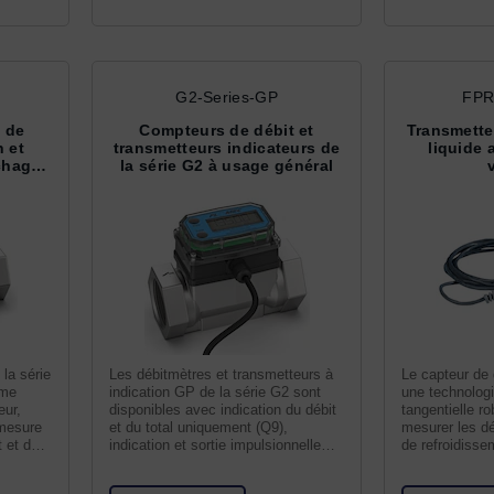
G2-Series-GP
FPR
 de
Compteurs de débit et
Transmette
n et
transmetteurs indicateurs de
liquide 
ichage
la série G2 à usage général
 la série
Les débitmètres et transmetteurs à
Le capteur de 
ème
indication GP de la série G2 sont
une technologi
eur,
disponibles avec indication du débit
tangentielle ro
 mesure
et du total uniquement (Q9),
mesurer les dé
t et de
indication et sortie impulsionnelle
de refroidiss
(P9), ou
CVC et