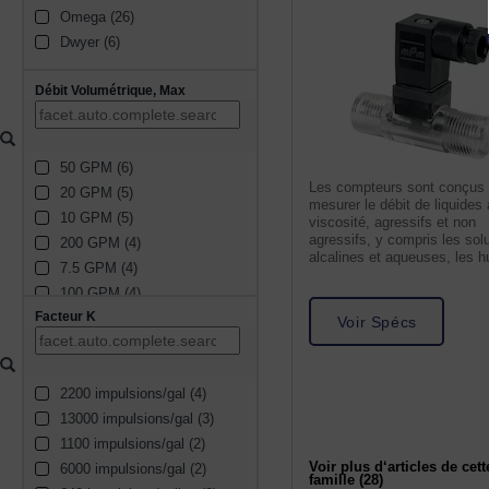
Omega (26)
Dwyer (6)
Débit Volumétrique, Max
50 GPM (6)
Les compteurs sont conçus 
20 GPM (5)
mesurer le débit de liquides 
10 GPM (5)
viscosité, agressifs et non
agressifs, y compris les sol
200 GPM (4)
alcalines et aqueuses, les hu
7.5 GPM (4)
les
100 GPM (4)
Facteur K
400 GPM (4)
Voir Spécs
9.5 GPM (3)
225 GPM (3)
2200 impulsions/gal (4)
29 GPM (3)
13000 impulsions/gal (3)
16 GPM (3)
1100 impulsions/gal (2)
60 GPM (3)
Voir plus d‘articles de cett
6000 impulsions/gal (2)
3.5 GPM (3)
famille (28)