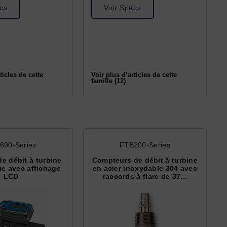
cs
Voir Spécs
ticles de cette
Voir plus d‘articles de cette
famille (12)
690-Series
FTB200-Series
e débit à turbine
Compteurs de débit à turbine
e avec affichage
en acier inoxydable 304 avec
LCD
raccords à flare de 37...