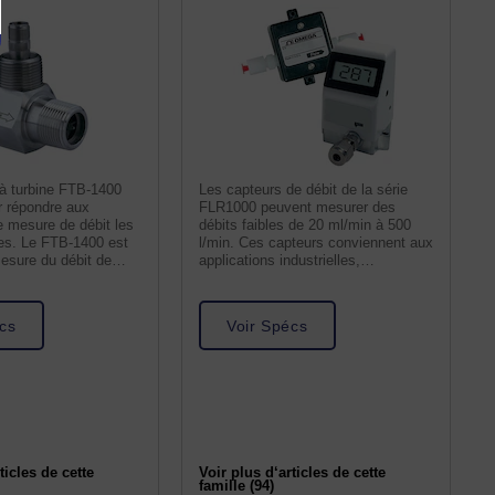
 à turbine FTB-1400
Les capteurs de débit de la série
r répondre aux
FLR1000 peuvent mesurer des
e mesure de débit les
débits faibles de 20 ml/min à 500
ses. Le FTB-1400 est
l/min. Ces capteurs conviennent aux
mesure du débit de
applications industrielles,
commerciales et de
cs
Voir Spécs
ticles de cette
Voir plus d‘articles de cette
famille (94)