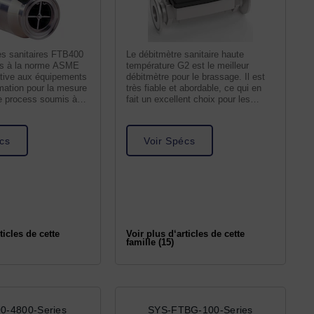
es sanitaires FTB400
Le débitmètre sanitaire haute
es à la norme ASME
température G2 est le meilleur
tive aux équipements
débitmètre pour le brassage. Il est
mation pour la mesure
très fiable et abordable, ce qui en
de process soumis à
fait un excellent choix pour les
brasseurs de
cs
Voir Spécs
ticles de cette
Voir plus d‘articles de cette
famille (15)
0-4800-Series
SYS-FTBG-100-Series