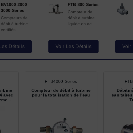
BV1000-2000-
FTB-800-Series
3000-Series
Compteur de
Compteurs de
débit à turbine
débit à turbine
liquide en acier
certifiés
inoxydable 304,
NSF/ANSI
sortie de 4 à 20
mA
Les Détails
Voir Les Détails
Voir
FTB4000-Series
FTB
urbine
Compteur de débit à turbine
Débitmè
04 avec
pour la totalisation de l'eau
sanitaire
eme...
T