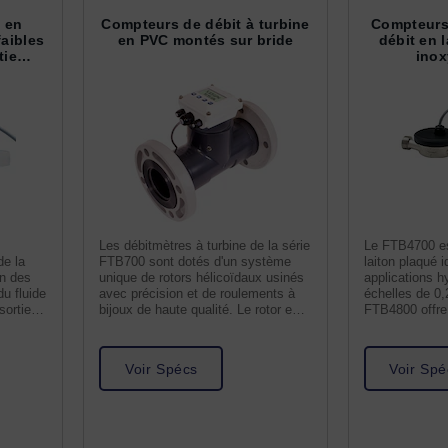
 en
Compteurs de débit à turbine
Compteurs 
faibles
en PVC montés sur bride
débit en l
tie
inox
Les débitmètres à turbine de la série
Le FTB4700 es
de la
FTB700 sont dotés d'un système
laiton plaqué i
on des
unique de rotors hélicoïdaux usinés
applications h
du fluide
avec précision et de roulements à
échelles de 0
sortie
bijoux de haute qualité. Le rotor est
FTB4800 offre
la
mesure de déb
Voir Spécs
Voir Spé