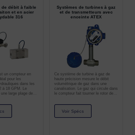
de débit à faible
Systèmes de turbines à gaz
aiton et en acier
et de transmetteurs avec
ydable 316
enceinte ATEX
t un compteur en
Ce système de turbine à gaz de
déal pour les
haute précision mesure le débit
ydrauliques dans les
volumétrique de gaz dans une
,2 à 18 GPM. Le
canalisation. Le gaz qui circule dans
 une large plage de
le compteur fait tourner le rotor de la
it dans un
turbine.
cs
Voir Spécs