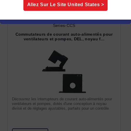
Allez Sur Le Site
United States
>
Series-CCS
Commutateurs de courant auto-alimentés pour
ventilateurs et pompes, DEL, noyau f...
Découvrez les interrupteurs de courant auto-alimentés pour
ventilateurs et pompes, dotés d'une conception à noyau
divisé et de réglages ajustables, parfaits pour un contrôle