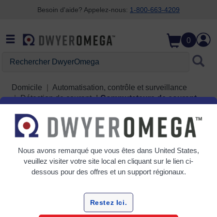
Besoin d'aide? Appelez-nous:
1-800-663-4209
Passer à la recherche
Passer au contenu principal
Passer à la navigation
0
Rechercher DwyerOmega
Domicile
Automatisation, contrôle et surveillance
Détection de courant
Commutateurs de courant
Grille
Tableau
Nous avons remarqué que vous êtes dans
United States
,
Trier
veuillez visiter votre site local en cliquant sur le lien ci-
Par:
dessous pour des offres et un support régionaux.
Filtrer Par
Restez Ici.
Commutateurs de courant