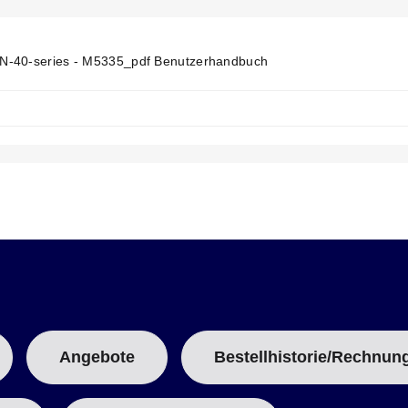
E
N
T
T
-40-series - M5335_pdf Benutzerhandbuch
A
B
:
Angebote
Bestellhistorie/Rechnun