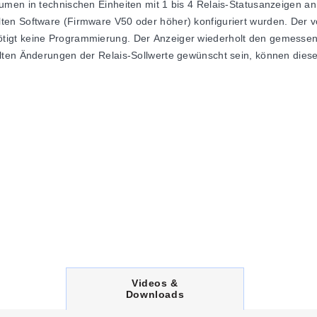
men in technischen Einheiten mit 1 bis 4 Relais-Statusanzeigen an
en Software (Firmware V50 oder höher) konfiguriert wurden. Der v
igt keine Programmierung. Der Anzeiger wiederholt den gemessene
llten Änderungen der Relais-Sollwerte gewünscht sein, können di
rie
C
Videos &
U
Downloads
R
R