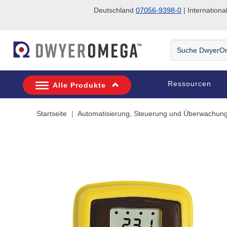
Deutschland
07056-9398-0
| Internatio
Zum Suchen überspringen
Zum Hauptinhalt überspringen
Zur Navigation überspringen
Suche
DwyerOmega
Ressourcen
Alle Produkte
Startseite
Automatisierung, Steuerung und Überwachun