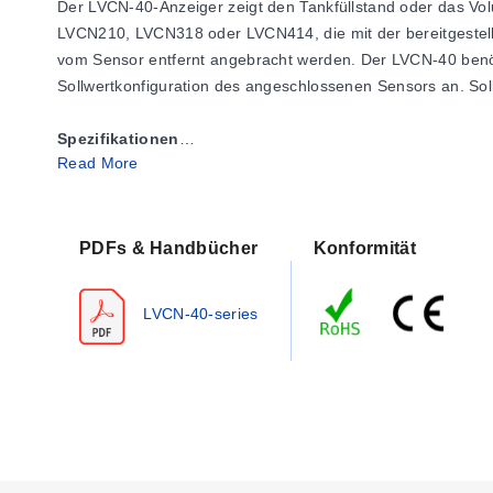
Der LVCN-40-Anzeiger zeigt den Tankfüllstand oder das Volu
LVCN210, LVCN318 oder LVCN414, die mit der bereitgestellt
vom Sensor entfernt angebracht werden. Der LVCN-40 benöt
Sollwertkonfiguration des angeschlossenen Sensors an. So
Spezifikationen
Read More
Anzeige
Typ:
LCD, 6-stellig mit 4 Relaisanzeigen
Einheiten:
Technische Einheiten
Ausgang:
-99999 bis 999999
PDFs & Handbücher
Konformität
Zeichenhöhe:
9,5 mm (0,374")
Dezimalpunkt:
Fest
LVCN-40-series
Punktanzeige:
Relaisstatus
Benutzeroberfläche:
Drei Tasten
Sensor Eingang (1):
LVCN210, LVCN318 oder LVCN414 Se
Versorgungsspannung:
Vom Sensor bereitgestellt
Betriebstemperatur:
-20 bis 60 °C (-4 bis 140 °F)
Kabel
Typ:
4-adrig, #22 AWG