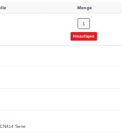
lle
Menge
Hinzufügen
CN414 Serie