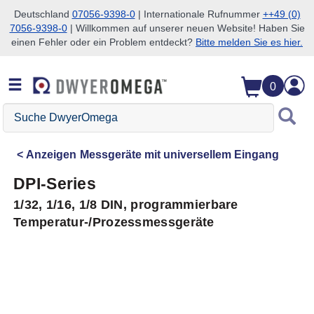
Deutschland
07056-9398-0
| Internationale Rufnummer
++49 (0)
7056-9398-0
| Willkommen auf unserer neuen Website! Haben Sie
Zum Suchen überspringen
Zum Hauptinhalt überspringen
Zur Navigation überspringen
einen Fehler oder ein Problem entdeckt?
Bitte melden Sie es hier.
0
Suche
DwyerOmega
Anzeigen
Messgeräte mit universellem Eingang
DPI-Series
1/32, 1/16, 1/8 DIN, programmierbare
Temperatur-/Prozessmessgeräte