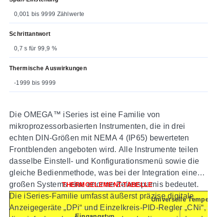
0,001 bis 9999 Zählwerte
Schrittantwort
0,7 s für 99,9 %
Thermische Auswirkungen
-1999 bis 9999
Die OMEGA™ iSeries ist eine Familie von
mikroprozessorbasierten Instrumenten, die in drei
echten DIN-Größen mit NEMA 4 (IP65) bewerteten
Frontblenden angeboten wird. Alle Instrumente teilen
dasselbe Einstell- und Konfigurationsmenü sowie die
gleiche Bedienmethode, was bei der Integration eines
großen Systems eine enorme Zeitersparnis bedeutet.
THERMOELEMENT-TABELLE
Die iSeries-Familie umfasst äußerst präzise digitale
Universelle Temperat
Anzeigegeräte „DPi“ und Einzelkreis-PID-Regler „CNi“,
Eingangstyp