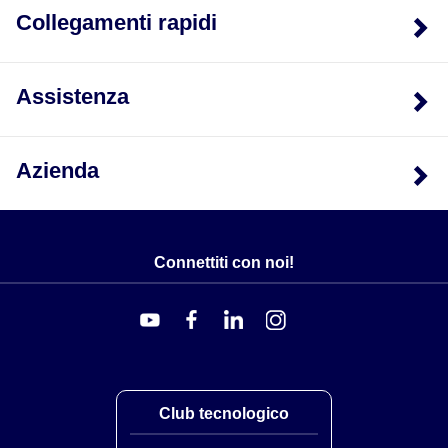
ambienti bui fino a leggibilità in piena luce solare,
Collegamenti rapidi
rendendolo ideale per la visualizzazione in
applicazioni con luce variabile.
I misuratori forniscono una memoria di lettura max e
Assistenza
min con tempo di acquisizione programmabile. Il tempo
di acquisizione serve a prevenire il rilevamento di
letture max o min false che possono verificarsi durante
Azienda
l’avvio o eventi di processo insoliti.
I misuratori dispongono di 4 uscite setpoint,
implementate su schede opzionali a innesto. Le schede
a innesto offrono relè a doppia forma † œC†  (5 A),
Connettiti con noi!
quadrupli forma † œA†  (3 A), oppure uscite logiche
open collector quad sink o quad source. Gli allarmi
setpoint possono essere configurati per soddisfare una
varietà di requisiti di controllo e allarme. Sono inoltre
disponibili schede opzionali per comunicazione e bus,
tra cui RS232, RS485 e MODBUS.
Club tecnologico