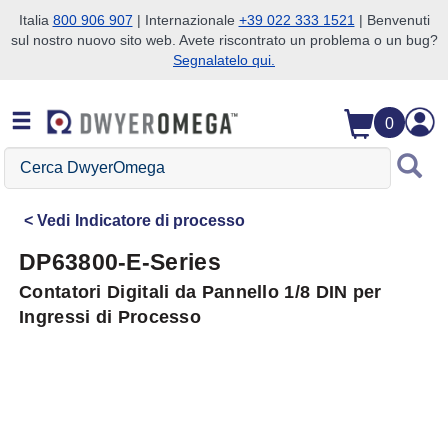
Italia
800 906 907
| Internazionale
+39 022 333 1521
| Benvenuti
sul nostro nuovo sito web. Avete riscontrato un problema o un bug?
Salta alla ricerca
Salta al contenuto principale
Salta alla navigazione
Segnalatelo qui.
0
Cerca
DwyerOmega
Vedi
Indicatore di processo
DP63800-E-Series
Contatori Digitali da Pannello 1/8 DIN per
Ingressi di Processo